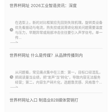
世界杯网址 2026工业智造资讯：深度
在选型上，新的对比框架应先回到失效机理。旋转类设备
优先看振动与电流，热失控或润滑退化相关问题需要温度
与压力，早期异常或局部冲击往往要引入声学信号。单一
传...
世界杯网址 什么是传媒？从品牌传播到内
从问题看，常见痛点集中在三类：第一，目标口径混乱，
把阅读量当业绩，把“发声”当“转化”，导致内容无法服务
经营；第二，内容生产碎片化，选题靠灵感、风格靠个...
世界杯网址入口 制造业B2B媒体营销打