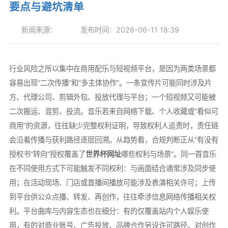
要点与避坑清单
新闻来源：
发布时间：2026-06-11 18:39
行业风险之所以集中在商用配乐与短视频平台，是因为两类场景都
容易出现“二次传播”和“多主体协作”。一条宣传片可能同时涉及片
方、代理公司、剪辑外包、投放代理与平台；一个短视频又可能被
二次搬运、混剪、投流。音乐若来自网络下载、个人收藏或“看似可
商用”的资源，往往缺少完整权利证明，导致权利人追责时，责任链
会沿着传播与获利路径逐层回溯。从趋势看，合规判断正从“有没有
授权书”转向“授权覆盖了
世界杯网址
哪些权利与场景”。同一首音乐
在不同使用方式下可能触发不同权利：与画面结合通常涉及同步使
用；在活动现场、门店或直播间播放可能涉及表演相关许可；上传
到平台供公众点播、转发、再创作，往往牵涉信息网络传播相关权
利。平台曲库与内容生态也在细分：有的仅覆盖站内个人娱乐使
用，有的对商业账号、广告投放、品牌合作另设许可路径。对创作