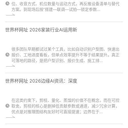
位、收音方式、机位数量与运动方式，再反推设备清单与替代
方案。到现场后按“搭建—联调—试拍—锁定参数...
世界杯网址 2026家装行业AI运用新
很多团队早期都试过某个工具，比如自动识别户型图、快速出
报价、工地进度看板，但单点效率提升不等于结果提升。真正
可落地的路径，是把户型识别、报价生成、施工排...
世界杯网址 2026边缘AI资讯：深度
在这类约束下，剪枝、量化、蒸馏的价值不在概念，而在可控
取舍。剪枝的核心是删掉低贡献参数或通道，减少冗余计算，
优点是对推理图结构友好时可直接提速；边界在于...