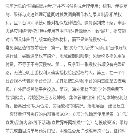
混剪常见的“原曲副歌+台词”并不当然构成合理使用；翻唱、伴奏复
刻、采样与变速处理可能同时触发词曲著作权与录音制品相关权
利，且平台识别系统可能对相似旋律敏感。遇到误判或下架，申诉
思路应围绕“授权证明+使用范围匹配+音源版本一致”展开，提交能
对应到具体曲目与版本的授权材料，而不是笼统授权书。
常见误区值得提前避开：第一，把“买断”“免版税”“可商用”当作万能
通行证。买断通常也有媒介、地域或期限限制；免版税多指免重复
付费，不等于不需要授权。第二，只拿到一张授权书却没有完整链
路，无法证明上游权利人确实授权给出授权的人。第三，在一个平
台合规不代表跨平台合规，尤其是把短视频平台的内置曲拿去做电
视、户外屏或其他平台投放。第四，海外素材回流与“外网免费下
载”风险高，跨境授权还涉及地域、集体管理组织口径与本地权利分
拆，最易出现“以为合法、实际缺权”的情况。落地层面，建议建立
一套轻量但可执行的内部审核SOP：立项时先确定使用场景（广告/
宣发/品牌内容/线下活动/直
世界杯网址
播/二创）与投放渠道；采购
前完成曲目清单与预算口径，明确是否允许改编与跨平台；签约时