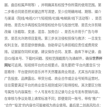
据、曲目权属声明等），并明确其有权授予你所需的使用范围。第
二步看合同是否把关键边界写清楚，至少应明确地域、期限、媒介
与渠道（院线/电视/OTT/短视频/社媒/电梯屏/线下活动等）、是否
排他、是否允许再授权及转授权给外包与投放代理、是否允许剪辑
改编（含截取、变速、混音、加旁白）、是否允许用于广告与带
货、是否允许跨项目复用。第三步关注侵权担保与救济：一旦发生
权利主张，是否提供替换曲、协助举证与承担相应责任或费用安
排。证据留存同样关键，建议保存合同、发票、曲库下单记录、曲
目ID/版本号、下载时间戳、授权范围截图与沟通邮件，确保
世界杯
网址
可追溯。短视频平台的合规要点，首先要把“平台内置音乐”分
层看待：平台提供的音乐并不天然覆盖商业用途，尤其当内容涉及
广告投放、品牌露出、带货分成、商业合作或企业号矩阵运营时，
往往需要满足平台的商业音乐规则或另行取得授权。其次要区分账
号属性与内容属性：个人号发布生活记录与企业号发布营销内容，
在审核与争议处理上通常标准不同；即便是同一账号，带有“推广”
“合作”“投流”的内容也可能被视为商业使用。最后是二创高风险点：