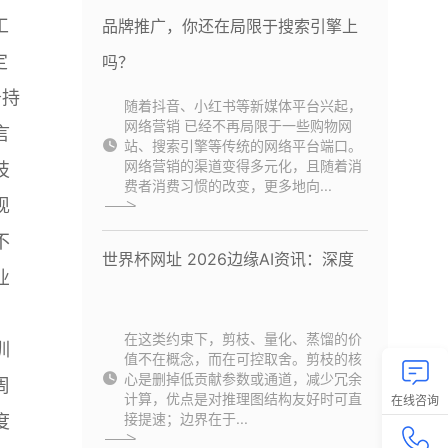
工
品牌推广，你还在局限于搜索引擎上
定
吗？
务持
随着抖音、小红书等新媒体平台兴起，
网络营销 已经不再局限于一些购物网
言
站、搜索引擎等传统的网络平台端口。
网络营销的渠道变得多元化，且随着消
技
费者消费习惯的改变，更多地向...
现
不
世界杯网址 2026边缘AI资讯：深度
业
在这类约束下，剪枝、量化、蒸馏的价
训
值不在概念，而在可控取舍。剪枝的核
心是删掉低贡献参数或通道，减少冗余
周
计算，优点是对推理图结构友好时可直
在线咨询
接提速；边界在于...
度