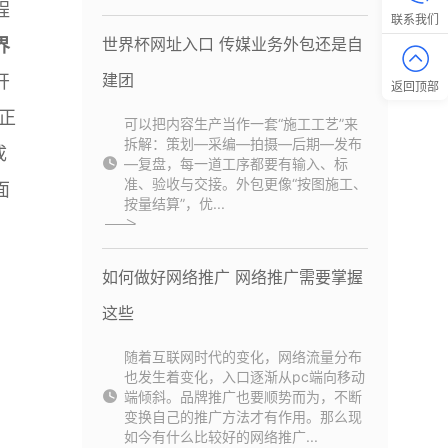
程
联系我们
世界杯网址入口 传媒业务外包还是自
界
建团
开
返回顶部
正
可以把内容生产当作一套“施工工艺”来
拆解：策划—采编—拍摄—后期—发布
成
—复盘，每一道工序都要有输入、标
准、验收与交接。外包更像“按图施工、
面
按量结算”，优...
如何做好网络推广 网络推广需要掌握
这些
随着互联网时代的变化，网络流量分布
也发生着变化，入口逐渐从pc端向移动
端倾斜。品牌推广也要顺势而为，不断
变换自己的推广方法才有作用。那么现
如今有什么比较好的网络推广...