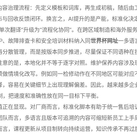
内容治理流程：先定义模板和词库，再生成初稿，随后由
布与回收反馈闭环。换言之，AI提升的是产能，标准化决
单次翻译”升级为“流程化协同”。在跨区域制造和海外服
P、故障排查卡和安全培训材料纳入同
世界杯网址
一多语
再分散管理，而是按版本同步推进，尽量保证不同语种在
注意的是，本地化并不等于逐字对照。维护保养内容涉及
须做情境化改写。例如同一检修动作在不同地区可能对应
译，容易在关键细节上出现理解偏差。因此，越来越多企
机制，把速度和准确性放在同一目标下平衡。
值正在显现。对厂商而言，标准化脚本有助于统一售后培
团队而言，多语言且版本可追溯的内容可缩短新员工上手
而言，课程更新从项目制转向持续运营，知识传承不再过