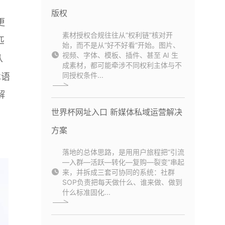
版权
更
素材授权合规往往从“权利链”核对开
匹
始，而不是从“好不好看”开始。图片、
视频、字体、模板、插件、甚至 AI 生
从
成素材，都可能牵涉不同权利主体与不
同授权条件...
术语
解
世界杯网址入口 新媒体私域运营解决
方案
落地的总体思路，是用用户旅程把“引流
—入群—活跃—转化—复购—裂变”串起
来，并拆成三套可协同的系统：社群
SOP负责把每天做什么、谁来做、做到
什么标准固化...