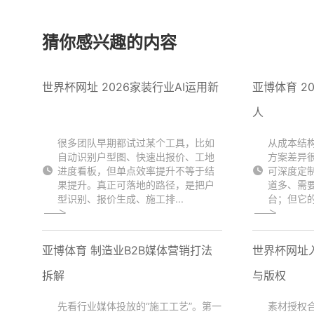
猜你感兴趣的内容
世界杯网址 2026家装行业AI运用新
亚博体育 2
人
很多团队早期都试过某个工具，比如
从成本结
自动识别户型图、快速出报价、工地
方案差异
进度看板，但单点效率提升不等于结
可深度定
果提升。真正可落地的路径，是把户
道多、需
型识别、报价生成、施工排...
台；但它的
亚博体育 制造业B2B媒体营销打法
世界杯网址
拆解
与版权
先看行业媒体投放的“施工工艺”。第一
素材授权合