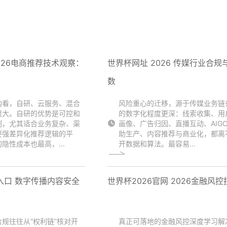
026电商推荐技术观察：
世界杯网址 2026 传媒行业合规
数
构看，自研、云服务、混合
风险重心的迁移，源于传媒业务链
很大。自研的优势是可控和
的数字化程度更深：线索收集、用
制，尤其适合业务复杂、渠
画像、广告归因、直播互动、AIG
要强差异化推荐逻辑的平
助生产、内容推荐与商业化，都离
隐性成本也最高，...
开数据和算法。最容易...
入口 数字传播内容安全
世界杯2026官网 2026金融风控
规往往从“权利链”核对开
真正可落地的金融风控深度学习解