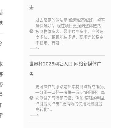
态
结
过去常见的做法是“像素越高越好、帧率
觉
越快越好”。现在项目更强调整体链路：
被测物体多大、最小缺陷多小、产线速
一
度多快、相机能装多远、现场光线稳定
不稳定、有没...
今
世界杯2026网址入口 网络新媒体广
本
告
等
否
更可操作的思路是把素材测试拆成“假设
—分组—口径—决策—沉淀”的闭环。每
看
次测试先写清楚假设：例如“更强的利益
点能提高点击”“更清晰的使用场景能提
如
高转化”...
字