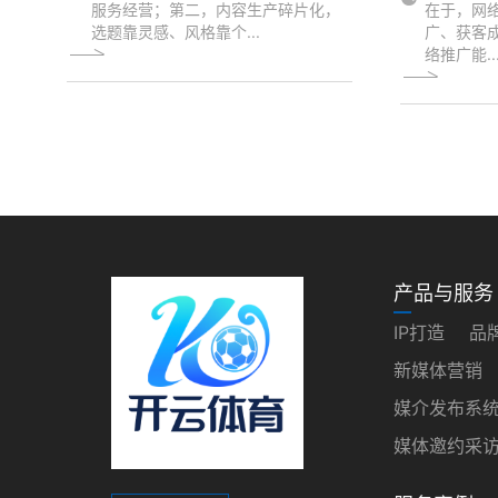
服务经营；第二，内容生产碎片化，
在于，网
选题靠灵感、风格靠个...
广、获客
络推广能..
产品与服务
IP打造
品
新媒体营销
媒介发布系
媒体邀约采