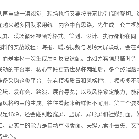
队再重做一遍视觉，现场执行又要按屏幕比例临时裁切。
在越来越多团队采用统一内容中台思路，先生成一套主视
大屏、暖场循环视频等格式，策划、设计、执行都能在同
物料的实战教程：海报、暖场视频与现场大屏联动，会在
，而是素材一次生成后可反复适配。比如嘉宾信息临时调
联动的平台里，核心字段更新
世界杯网址
后，多个终端版
准备采购这类平台，先看模板质量和风格控制。模板多不
论坛、发布会、路演、展台导览；以及风格锁定能力，能
有风格约束的生成，往往看起来新鲜但不耐用。第二个要
是16:9，还会碰到超宽屏、竖屏、异形屏和社媒封面。
工。更实用的能力是自动重排版面、关键元素不丢失、文
否省心。