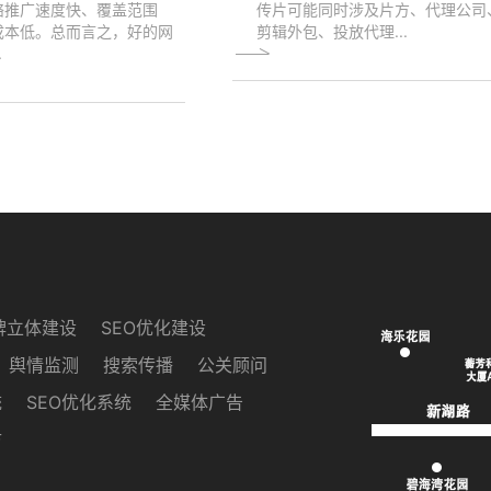
络推广速度快、覆盖范围
传片可能同时涉及片方、代理公司
成本低。总而言之，好的网
剪辑外包、投放代理...
.
牌立体建设
SEO优化建设
舆情监测
搜索传播
公关顾问
统
SEO优化系统
全媒体广告
访