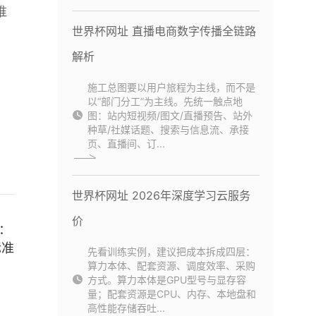
谁
世界杯网址 直播电商数字传播全链路
解析
施工总图要以用户旅程为主线，而不是
以“部门分工”为主线。先统一触点地
图：站内短视频/图文/直播预告、站外
种草/社媒话题、搜索与信息流、承接
页、直播间、订...
世界杯网址 2026年深度学习云服务
价
向：
标准
先看训练实例，建议把成本拆成四层：
算力本体、配套资源、调度效率、采购
方式。算力本体是GPU型号与显存容
量；配套资源是CPU、内存、本地盘和
高性能存储吞吐...