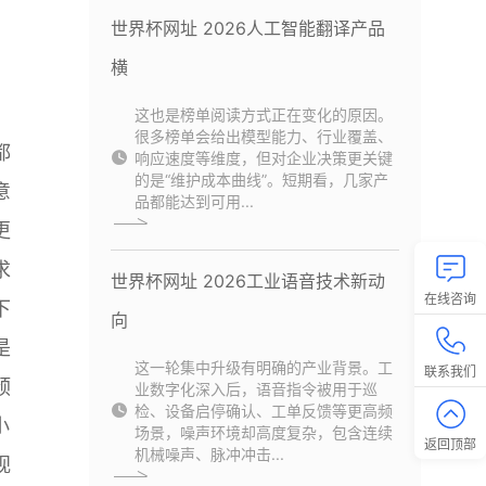
世界杯网址 2026人工智能翻译产品
横
这也是榜单阅读方式正在变化的原因。
很多榜单会给出模型能力、行业覆盖、
都
响应速度等维度，但对企业决策更关键
的是“维护成本曲线”。短期看，几家产
意
品都能达到可用...
更
求
世界杯网址 2026工业语音技术新动
在线咨询
下
向
是
这一轮集中升级有明确的产业背景。工
联系我们
预
业数字化深入后，语音指令被用于巡
检、设备启停确认、工单反馈等更高频
小
场景，噪声环境却高度复杂，包含连续
返回顶部
机械噪声、脉冲冲击...
视