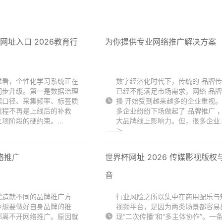
6网址入口 2026教育行
为你提供专业网络推广解决方案
求看，个性化学习系统正在
数字经济化时代下，传统的 品牌
同步升级。第一是数据治理
已经不能满足市场需求，网络 品
据口径、采集频率、标签质
播 开始受到越来越多的企业重视
流程不再是上线后的补救
多企业纷纷下场做起了 品牌推广 
项阶段的硬约束。...
大品牌线上影响力。但，很多企业..
络推广
世界杯网址 2026 传媒影视版权
音
代造就不同的品牌推广方
行业风险之所以集中在商用配乐与
今想要做好自身品牌的推
视频平台，是因为两类场景都容易
都离不开网络推广。原因就
现“二次传播”和“多主体协作”。一