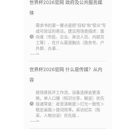
世界杯2026官网 政府及公共服务媒
体
需求书的第一要点是把“目标”和“受众”写
成可验证的表达。建议用场景描述：面
向谁（市民、企业、来访人员、内部员
工等）、在什么渠道触达（政务号、户
外屏、办事...
世界杯2026官网 什么是传媒？从内
容
按场景拆开工作流，设备选择会更清
晰。单人口播（知识分享、解说）优先
级通常是：收音清晰度＞灯光一致性＞
稳定画面＞提词效率。采访纪实（街
采、人物访谈）优先级...