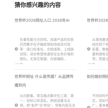
猜你感兴趣的内容
世界杯2026网址入口 2026年AI
世界杯202
先看性能与可控性。闭源产品的优势
从落地要
仍然集中在开箱即用和持续迭代效
经历四个
率：接口标准化、文档成熟、上线路
前置，数
径短，适合希望快速验证业务价值的
量和授权
团队。尤其在客服、内容辅助...
项，而是立
世界杯网址 什么是传媒？从品牌传
如何做好网
播到内
从问题看，常见痛点集中在三类：第
不同的时
一，目标口径混乱，把阅读量当业
式，现如
绩，把“发声”当“转化”，导致内容无法
广，基本