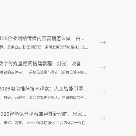
业网络传媒内容营销怎么做：白皮书案例拆解、线索收集与销售协同流程 - 副本
可行的解决思路，是用白皮书/案例搭建一条可复用的转化路径：选题定位—内容生产—渠道分发—落地转化—销售协同—复盘迭代。关键在于设定从匿名到实名的“关键门
媒直播间搭建教程：灯光、收音、推流与画面包装设备清单及避坑要点
问题背景里最关键的三件事：一是机位数量与景别（单机位够不够，是否要近景+中景）；二是声音环境（混响是否严重、空调噪声能否关闭）；三是网络与供电是否稳定（
荐技术观察：人工智能引擎在电商推荐场景的A_B测试方法与转化率提升 - 副本 - 副本 (2)
从成本结构看，自研、云服务、混合方案差异很大。自研的优势是可控和可深度定制，尤其适合业务复杂、渠道多、需要强差异化推荐逻辑的平台；但它的隐性成本也最高，
能语音平台兼容性新动向：米家、鸿蒙、HomeKit生态升级与接入门槛变
从生态能力看，米家、鸿蒙、HomeKit都在强化“平台内体验一致性”，但路径不同。米家延续多品类和大众化覆盖优势，适合预算敏感、希望快速落地的家庭；鸿蒙