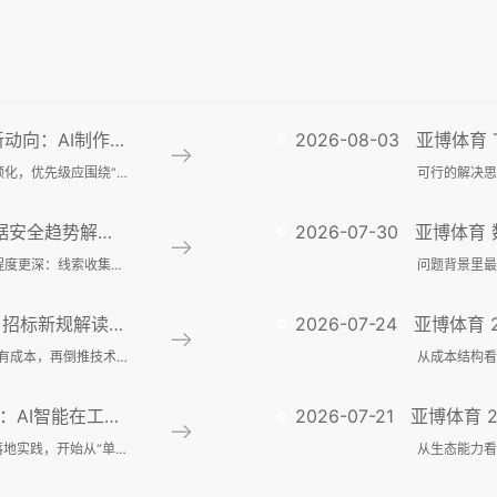
培训与渠道传播 - 副本 (2)
2026-08-03
亚博体育 ToB企
从维护保养场景看，并非所有环节都应同步视频化，优先级应围绕“高频、易错、影响安全与停机风险”的任务来定。安装调试阶段适合先做流程型视频，明确工序顺序、工
的关键变化 - 副本 - 副本
2026-07-30
亚博体育 数字传
风险重心的迁移，源于传媒业务链条的数字化程度更深：线索收集、用户画像、广告归因、直播互动、AIGC辅助生产、内容推荐与商业化，都离不开数据和算法。最容易
收标准与风险控制的行业趋势
2026-07-24
亚博体育 2026电商推
从成本预算视角看，最有效的写法是“先定总拥有成本，再倒推技术指标”。建议先把预算拆为四块：模型研发与调优成本、算力与存储成本、数据治理与标注成本、上线运
实践，如何同步提升安全巡检
2026-07-21
亚博体育 2026智
在这样的背景下，AI智能在建筑工地管理中的落地实践，开始从“单点工具”走向“现场闭环”。一线最常见的是三条路径同时推进：视频与传感联动做安全巡检，计划模