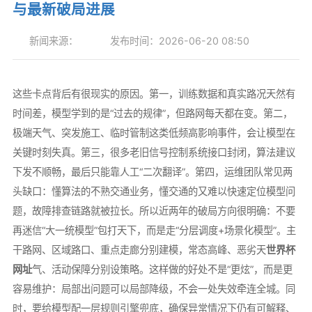
与最新破局进展
新闻来源：
发布时间：2026-06-20 08:50
这些卡点背后有很现实的原因。第一，训练数据和真实路况天然有
时间差，模型学到的是“过去的规律”，但路网每天都在变。第二，
极端天气、突发施工、临时管制这类低频高影响事件，会让模型在
关键时刻失真。第三，很多老旧信号控制系统接口封闭，算法建议
下发不顺畅，最后只能靠人工“二次翻译”。第四，运维团队常见两
头缺口：懂算法的不熟交通业务，懂交通的又难以快速定位模型问
题，故障排查链路就被拉长。所以近两年的破局方向很明确：不要
再迷信“大一统模型”包打天下，而是走“分层调度+场景化模型”。主
干路网、区域路口、重点走廊分别建模，常态高峰、恶劣天
世界杯
网址
气、活动保障分别设策略。这样做的好处不是“更炫”，而是更
容易维护：局部出问题可以局部降级，不会一处失效牵连全城。同
时，要给模型配一层规则引擎兜底，确保异常情况下仍有可解释、