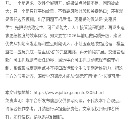
开。一个是追求一次性全城铺开，结果试点验证不足，问题被放
大；另一个是只盯平均效果，不看高风险时段和关键路口；还有就
是责任边界模糊，出了问题互相甩锅。更稳妥的做法是“先稳后
优”：先把系统稳定性、可回退能力、人工接管流程跑顺，再逐步追
求更细粒度的效率优化。如果要在2026年前后做实质升级，建议
优先从拥堵高发走廊和重点时段切入，小范围跑通“数据治理—模型
监控—应急兜底—复盘优化”的完整链路，再分阶段扩展。交通管理
部门可主抓规则与责任边界，城运中心可主抓联动流程与值守机
制，系统集成商则重点补齐接口改造和全生命周期运维能力。把这
三方的节奏对齐，深度学习调度才能从“演示可用”走向“长期可用”。
本文链接地址：
https://www.jcfbxg.cn/info/305.html
免责声明：本平台所发布信息仅供参考阅读，不代表本平台观点，
请读者仅作参考，并请自行承担全部责任。文章版权归原作者所
有，如有侵权，请联系我们删除。