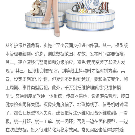
从维护保养视角看，实施上至少要同步推进四件事。其一，模型版
本管理要细到可追溯，训练数据范围、参数、发布时间都要留痕。
其二，建立漂移告警阈值和分级响应，避免“明明变差了却没人发
现”。其三，回滚机制要预演，别等线上抖动时才临时拼方案。其
四，设定周期复训计划，但复训不是越勤越好，要和季节变化、施
工周期、事件类型匹配。此外，千万别把维护理解成“只维护模
型”。交通调度是软硬一体系统，传感器巡检、设备寿命管理、接口
健康检查同样关键。摄像头角度偏了、地磁掉线了、信号机时钟漂
了，都会让模型输入失真。建议把算法运维和设备运维放到同一看
板，统一排班、统一工单、统一闭环；否则一边在优化模型，一边
在吃脏数据，投入很难转化为稳定效果。常见误区也值得提前避