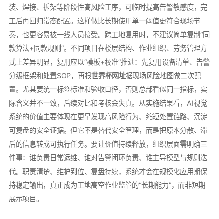
装、焊接、拆架等阶段性高风险工序，可临时提高告警敏感度，完
工后再回归常态配置。这样做比长期使用单一阈值更符合现场节
奏，也更容易被一线人员接受。跨工地复用时，不建议简单复制“同
款算法+同款规则”。不同项目在楼层结构、作业组织、劳务管理方
式上差异明显，复用应以“模板+校准”推进：先复用设备清单、告警
分级框架和处置SOP，再根
世界杯网址
据现场风险地图做二次配
置。尤其要统一标签标准和验收口径，否则总部看似同一指标，实
际含义并不一致，后续对比和考核会失真。从实施结果看，AI视觉
系统的价值主要体现在更早发现高风险行为、缩短处置链路、沉淀
可复盘的安全证据。但它不是替代安全管理，而是把原本分散、滞
后的信息转成可执行任务。要让价值持续释放，组织层面需明确三
件事：谁负责日常运维、谁对告警闭环负责、谁主导模型与规则迭
代。职责清楚、维护到位、复盘持续，系统才会在规模化应用期保
持稳定输出，真正成为工地高空作业监管的“长期能力”，而非短期
展示项目。