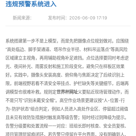
违规预警系统进入
新闻来源：
发布时间：2026-06-09 17:19
系统搭建第一步不是上模型，而是先把摄像点位规划做对。应围绕
“高处临边、脚手架通道、塔吊作业半径、材料吊运落点”等高风险
区域建立主视角，再用辅助视角补足遮挡。点位选择要同时考虑逆
光、夜间补光、雨雾反射和施工阶段变化，避免只在样板区效果
好。实践中，摄像头安装高度、俯仰角与焦距决定了后续识别上
限，前端视野若看不清安全带挂点、护栏缺失等关键细节，后端再
调模型也很难补救。规则定
世界杯网址
义要贴近现场管理动作，而
不是只写“识别未戴安全帽”。高空作业场景更建议按“人-位置-行
为-防护状态”组合判定，例如人员进入高处作业区、停留超过阈值
且未见有效防坠措施时触发高等级告警；短时经过则降级为提示。
告警分级要和处置流程一一对应：班组长即时核查、安全员复核、
项目管理层留痕闭环。若告警只停留在平台界面，没有明确到人、