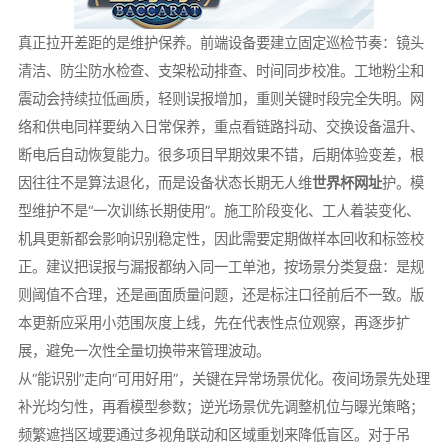
真正拉开差距的是维护保养。前端设备要建立固定巡检节奏：镜头
清洁、防尘防水检查、支架松动排查、时间同步校准。工地粉尘和
震动会持续拉低画质，轻则误报增加，重则关键时段完全失明。网
络和供电同样要纳入日常保养，重点看链路抖动、交换设备温升、
断电后自动恢复能力。很多项目早期效果不错，后期体验变差，根
因往往不是算法退化，而是设备状态长期无人维
世界杯网址
护。模
型维护不是“一次训练长期使用”。施工阶段变化、工人着装变化、
机具更新都会影响识别稳定性，因此需要定期做样本回收和标签校
正。建议把误报与漏报都纳入同一工单池，按场景分类复盘：是规
则阈值不合理，还是画面质量问题，还是标注口径前后不一致。版
本更新应采用小范围灰度上线，先在代表性点位观察，再逐步扩
展，避免一次性全量切换带来管理波动。
从“能识别”走向“可用好用”，关键在异常场景优化。夜间场景先处理
补光均匀性，再看模型参数；逆光场景优先调整机位与曝光策略；
频繁遮挡区域要通过多视角联动和区域重划来降低盲区。对于吊