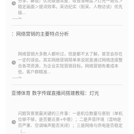
分享、解说）优先级通常是：收音清晰度＞灯光一致性＞
稳定画面＞提词效率。采访纪实（街采、人物访谈）优先
级...
：网络营销的主要特点分析
网络营销大多数人都听过，但是都不太了解，甚至会存在
一定的误会。其实网络营销简单来说就是通过网络连接整
合各项资源，为企业实现营销目标。网络营销有着成本
低、客户群精准...
亚博体育 数字传媒直播间搭建教程：灯光
问题背景里最关键的三件事：一是机位数量与景别（单机
位够不够，是否要近景+中景）；二是声音环境（混响是
否严重、空调噪声能否关闭）；三是网络与供电是否稳定
（...