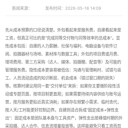
新闻来源：
发布时间：2026-05-16 14:09
先从成本预算的口径说清楚。外包看起来是服务费，自建看起来是
工资，但真正可比的是“完成同等交付物与同等效率的总成本”。显
性成本包括：自建的人力薪酬、社保与福利、电脑设备与软件订
阅、拍摄器材与场地、素材库与数据工具；外包的项目费或月费、
增项费用、第三方采购（达人、媒体、拍摄棚、配音等）及可能的
管理服务费。隐性成本更容易被低估：沟通与管理耗时、试错与返
工、人员流动造成的知识断层、机会成本（错过窗口期的损失）
等。核算时建议用同一套“交付单位”来拆：如果你主要做阶段性活
动或专题页面，按项目制更直观；如果需要持续内容供给与账号运
营，按月服务更贴近真实消耗；如果存在频繁小需求、临时迭代，
按人天/工时能更好控制边界。自建则适合拆成“固定成本+弹性支
出”：固定成本是团队基本盘与工具资产，弹性支出是峰值时期的外
采拍摄、达人合作、信息流增量投放等。这样能避免只看工资而忽