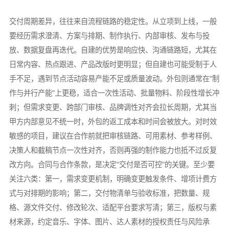
交付周期差异，往往来自流程链路的稳定性。从立项到上线，一般
要经历需求澄清、方案与排期、制作执行、内部审核、发布与投
放、数据复盘再迭代。自建的优势是响应快、沟通链路短，尤其在
日常内容、热点跟进、产品改版时更明显；但自建也可能受制于人
手不足，遇到节点活动容易产能不足或质量波动。外包则通常在“制
作与并行产能”上更稳，适合一次性活动、批量物料、阶段性增长冲
刺；但需求变更、跨部门审核、品牌调性对齐会拉长周期，尤其当
甲方内部意见不统一时，外包的返工成本和时间会被放大。对时效
敏感的项目，建议在合作前就把审核链路、可用素材、参考样例、
决策人和截稿节点一次性对齐，否则再强的制作能力也抵不过反复
改方向。合同与合作条款，是决定“交付是否可控”的关键。至少要
关注六类：第一，需求变更机制，明确变更触发条件、增项计费方
式与对排期的影响；第二，交付物清单与验收标准，把数量、规
格、源文件交付、修改轮次、适配平台要求写清；第三，版权与素
材来源，约定音乐、字体、图片、达人素材的授权责任与风险承