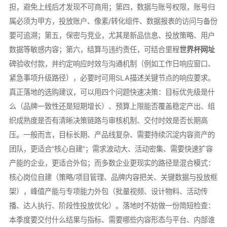
担，避免上线后才发现不可商用；第四，数据与账号权限，账号归
属必须为甲方，投放账户、像素/转化组件、数据报表的访问与备份
要可追溯；第五，保密与竞业，尤其是新品信息、投放策略、用户
数据等敏感内容；第六，结算与违约责任，可结合里程
世界杯网址
碑验收付款，并约定响应时效与沟通机制（例如工作日响应窗口、
紧急事项升级路径），必要时可用SLA描述关键节点的响应要求。
真正落地的选购建议，可以用四个问题快速决策：目标优先级是什
么（品牌一致性还是短期增长）、预算上限能否覆盖稳定产出、组
织成熟度是否有清晰决策链路与审核机制、交付时效是否长期高
压。一般而言，目标长期、产品线复杂、需要持续沉淀内容资产的
团队，更适合“核心自建”；需求波动大、活动密集、需要快速扩容
产能的企业，更适合外包；而多数企业更现实的路径是混合模式：
核心岗位自建（策略/项目管理、品牌内容把关、关键数据与投放框
架），峰值产能与专项能力外包（批量视频、设计物料、活动传
播、达人执行、阶段性投放优化）。落地时不妨做一份简短检查：
本季度要交付什么结果与指标、需要哪些内容形态与平台、内部谁