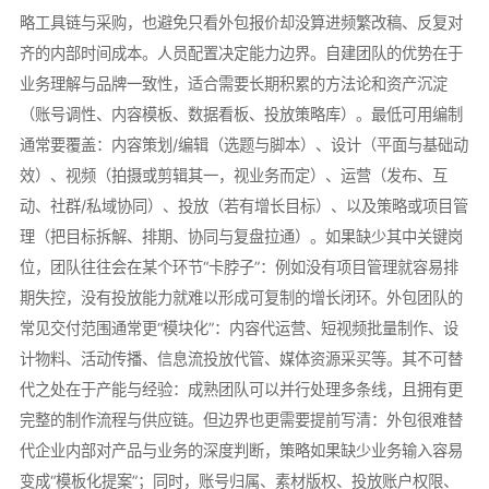
略工具链与采购，也避免只看外包报价却没算进频繁改稿、反复对
齐的内部时间成本。人员配置决定能力边界。自建团队的优势在于
业务理解与品牌一致性，适合需要长期积累的方法论和资产沉淀
（账号调性、内容模板、数据看板、投放策略库）。最低可用编制
通常要覆盖：内容策划/编辑（选题与脚本）、设计（平面与基础动
效）、视频（拍摄或剪辑其一，视业务而定）、运营（发布、互
动、社群/私域协同）、投放（若有增长目标）、以及策略或项目管
理（把目标拆解、排期、协同与复盘拉通）。如果缺少其中关键岗
位，团队往往会在某个环节“卡脖子”：例如没有项目管理就容易排
期失控，没有投放能力就难以形成可复制的增长闭环。外包团队的
常见交付范围通常更“模块化”：内容代运营、短视频批量制作、设
计物料、活动传播、信息流投放代管、媒体资源采买等。其不可替
代之处在于产能与经验：成熟团队可以并行处理多条线，且拥有更
完整的制作流程与供应链。但边界也更需要提前写清：外包很难替
代企业内部对产品与业务的深度判断，策略如果缺少业务输入容易
变成“模板化提案”；同时，账号归属、素材版权、投放账户权限、