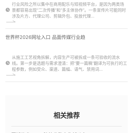
行业风险之所以集中在商用配乐与短视频平台，是因为两类场
景都容易出现“二次传播”和“多主体协作”。一条宣传片可能同时
涉及片方、代理公司、剪辑外包、投放代理...
世界杯2026网址入口 品面传媒行业趋
从施工工艺视角拆解，内容生产可被拆成一条可验收的流水
线。第一步是选题与需求澄清：把“要一篇稿”翻译为可执行的工
程参数，例如受众、渠道、篇幅、语气、禁用词...
相关推荐