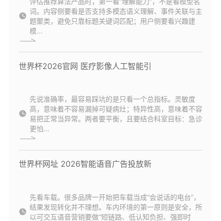
评估推荐算法产品时，第一看“理解能力”，不是看模型名
词。内容侧要看是否支持多模态语义理解、事件关联与主
题聚类，避免只靠标题关键词匹配；用户侧要看兴趣建
模...
世界杯2026官网 医疗影像人工智能引
先说准确率，最容易踩坑的是只看一个总指标。灵敏度
高，意味着不容易漏掉可疑病灶；特异性高，意味着不容
易把正常当异常。两者要平衡，且要结合科室目标：急诊
更怕...
世界杯网址 2026智能语音广告投放新
先看车载。很多品牌一开始把车载当成“会说话的电台”，
结果发现转化并不理想。车内环境的第一原则是安全，所
以可交互语音营销要做“短链路、低认知负担、强即时