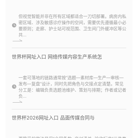
但视觉智能并非在所有区域都适合一刀切部署。病房内私
密区域、涉及敏感诊疗操作的空间，需要优先遵循最小必
要原则；走廊、护士站可视范围、卫生间门外缓冲区等公
共...
世界杯网址入口 网络传媒内容生产系统怎
一套可落地的链路通常按“选题—素材库—生产—审核—
发布—复盘”设计，同时先把角色与交接点定清楚。常见
分工是：编辑负责选题池维护、策划与排期；作者或记者
负...
世界杯2026网址入口 品面传媒合同与