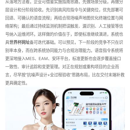
从落地方法看，企业可借鉴实施指南思路，先做场景分级，再做分
层设计和分阶段验收。先识别高风险指令与关键岗位，优先部署可
回退、可确认的语音流程；再结合现场噪声地图优化终端位置与网
络架构；最后通过持续监测机制把误触发、漏识别、人工接管等信
号纳入运维闭环。这样做的价值在于，即使标准继续演进，系统也
具
世界杯网址
备可迭代基础。可以预见，下一阶段的竞争不只在识
别率本身，而在跨系统协同能力与合规治理能力。语音指令系统将
更深地接入MES、EAM、安环平台，标准更新也会逐步覆盖接口
一致性、审计追踪和变更管理。对正在规划或重构项目的企业而
言，尽早按“抗噪声设计+全过程验收”思路布局，比在交付末端补救
更具确定性。