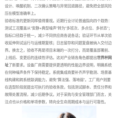
设计、唤醒机制、二次确认策略与异常回退路径，避免把全部风险
压在模型准确率上。
验收标准的更新同样值得重视。近期行业讨论普遍指向四个趋势：
测试工况覆盖从“安静+典型噪声”转为“多班次、多点位、多状态”；
指标口径趋于统一，减少不同供应商各说各话；验证环节从单次验
收延伸到试运行与运维期复核；日志留存和问题复盘被纳入交付边
界。换言之，验收不再是项目末端的一次打分，而是覆盖部署前、
上线后、变更后的连续性评估。这对产业链各角色都提出
世界杯网
址
了新要求。设备厂商需要提供更透明的性能边界说明，明确系统
在何种噪声条件下保持稳定。系统集成商要补齐声学勘测、场景基
线构建和跨系统联调能力，避免“算法强、落地弱”。工厂用户则要
在选型阶段就提出可执行的验收条款，包括测试脚本、责任分界和
故障处置流程，减少后期争议。对于采购与安全管理部门而言，关
注点也从价格和单项参数，转向全生命周期成本与运行可靠性。