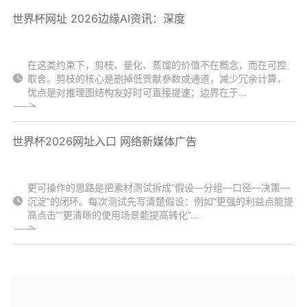
世界杯网址 2026边缘AI资讯：深度
在这类约束下，剪枝、量化、蒸馏的价值不在概念，而在可控
取舍。剪枝的核心是删掉低贡献参数或通道，减少冗余计算，
优点是对推理图结构友好时可直接提速；边界在于...
世界杯2026网址入口 网络新媒体广告
更可操作的思路是把素材测试拆成“假设—分组—口径—决策—
沉淀”的闭环。每次测试先写清楚假设：例如“更强的利益点能提
高点击”“更清晰的使用场景能提高转化”...