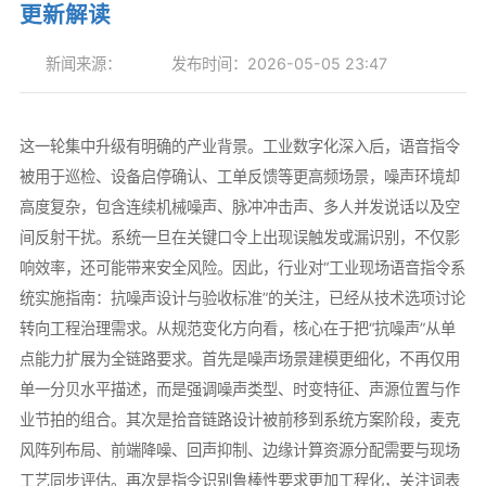
更新解读
新闻来源：
发布时间：2026-05-05 23:47
这一轮集中升级有明确的产业背景。工业数字化深入后，语音指令
被用于巡检、设备启停确认、工单反馈等更高频场景，噪声环境却
高度复杂，包含连续机械噪声、脉冲冲击声、多人并发说话以及空
间反射干扰。系统一旦在关键口令上出现误触发或漏识别，不仅影
响效率，还可能带来安全风险。因此，行业对“工业现场语音指令系
统实施指南：抗噪声设计与验收标准”的关注，已经从技术选项讨论
转向工程治理需求。从规范变化方向看，核心在于把“抗噪声”从单
点能力扩展为全链路要求。首先是噪声场景建模更细化，不再仅用
单一分贝水平描述，而是强调噪声类型、时变特征、声源位置与作
业节拍的组合。其次是拾音链路设计被前移到系统方案阶段，麦克
风阵列布局、前端降噪、回声抑制、边缘计算资源分配需要与现场
工艺同步评估。再次是指令识别鲁棒性要求更加工程化，关注词表