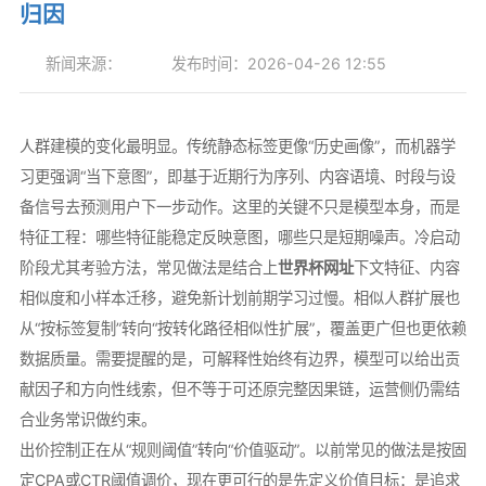
归因
新闻来源：
发布时间：2026-04-26 12:55
人群建模的变化最明显。传统静态标签更像“历史画像”，而机器学
习更强调“当下意图”，即基于近期行为序列、内容语境、时段与设
备信号去预测用户下一步动作。这里的关键不只是模型本身，而是
特征工程：哪些特征能稳定反映意图，哪些只是短期噪声。冷启动
阶段尤其考验方法，常见做法是结合上
世界杯网址
下文特征、内容
相似度和小样本迁移，避免新计划前期学习过慢。相似人群扩展也
从“按标签复制”转向“按转化路径相似性扩展”，覆盖更广但也更依赖
数据质量。需要提醒的是，可解释性始终有边界，模型可以给出贡
献因子和方向性线索，但不等于可还原完整因果链，运营侧仍需结
合业务常识做约束。
出价控制正在从“规则阈值”转向“价值驱动”。以前常见的做法是按固
定CPA或CTR阈值调价，现在更可行的是先定义价值目标：是追求