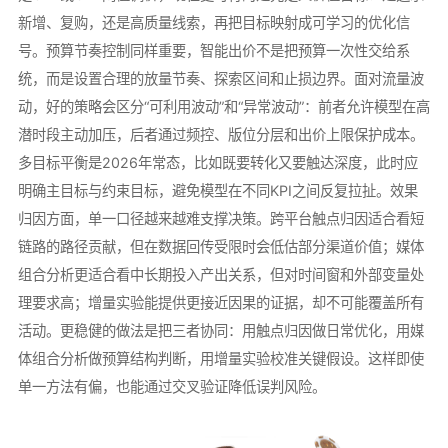
新增、复购，还是高质量线索，再把目标映射成可学习的优化信
号。预算节奏控制同样重要，智能出价不是把预算一次性交给系
统，而是设置合理的放量节奏、探索区间和止损边界。面对流量波
动，好的策略会区分“可利用波动”和“异常波动”：前者允许模型在高
潜时段主动加压，后者通过频控、版位分层和出价上限保护成本。
多目标平衡是2026年常态，比如既要转化又要触达深度，此时应
明确主目标与约束目标，避免模型在不同KPI之间反复拉扯。效果
归因方面，单一口径越来越难支撑决策。跨平台触点归因适合看短
链路的路径贡献，但在数据回传受限时会低估部分渠道价值；媒体
组合分析更适合看中长期投入产出关系，但对时间窗和外部变量处
理要求高；增量实验能提供更接近因果的证据，却不可能覆盖所有
活动。更稳健的做法是把三者协同：用触点归因做日常优化，用媒
体组合分析做预算结构判断，用增量实验校准关键假设。这样即使
单一方法有偏，也能通过交叉验证降低误判风险。