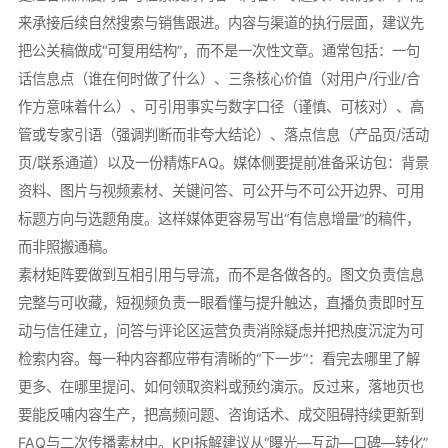
来承接后续自然搜索与销售跟进。内容与渠道的执行层面，建议先
把公关稿做成“可复用结构”，而不是一次性文章。通常包括：一句
话信息点（谁在何时做了什么）、三条核心价值（对用户/行业/合
作方意味着什么）、可引用事实与数字口径（谨慎、可核对）、高
管或专家引语（强调判断而非夸大结论）、落点信息（产品页/活动
页/联系通道）以及一份精炼FAQ。媒体侧要提前准备采访包：背景
资料、图片与视频素材、关键问答、可公开与不可公开边界、可用
标题方向与选题角度。这样媒体更容易写出“有信息增量”的稿件，
而非照搬通稿。
素材矩阵要做到互相引用与导流，而不是各做各的。图文负责信息
完整与可收藏，短视频负责一眼看懂与提升触达，直播负责即时互
动与信任建立，问答与评论区运营负责消除疑虑并把热度沉淀为可
检索内容。每一种内容都应带有清晰的“下一步”：看完去哪里了解
更多、在哪里提问、如何领取资料或预约演示。反过来，落地页也
要能反哺内容生产，把高频问题、咨询话术、成交阻碍持续更新到
FAQ与二次传播素材中。KPI拆解建议从“曝光—互动—口碑—转化”