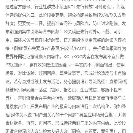
通过官方账号、行业社群或小范围KOL先行释放“可讨论点”，为媒
体选题提供入口。此阶段要克制，避免抢跑导致后续发布期失去新
鲜度；更要统一口径，提前准备问答与风险点，防止讨论跑偏。发
布期强调集中引爆与背书同频：公关稿应先行对外可下载、可引
用，媒体采访与稿件同步解禁，官方自媒体以更完整的解读内容承
接（例如“发布会要点+产品页/白皮书/FAQ”），并把媒体报道作为
世界杯网址
证据链嵌入内容中。KOL/KOC内容在发布期不宜只做
“转发新闻”，更有效的做法是围绕同一事实的不同侧面输出：使用
场景、对比体验、疑问回应、幕后故事等，形成讨论热度与多点触
达。若有直播或线上发布活动，务必提前设计导流路径：直播间/视
频结尾引导到统一落点（官网、报名页、企业微信、客服小程序
等），否则流量会在平台内消散。延展期的目标是复盘再传播与长
尾搜索占位：把发布期产生的报道与内容进行二次结构化，例如整
理“媒体怎么说”“用户最关心的十个问题”“典型应用场景合集”，并将
素材拆条、再剪、再问答，形成持续两到三周的内容供给。此阶段
更适合做深度内容与检索友好内容（问答、专题页、案例页），用