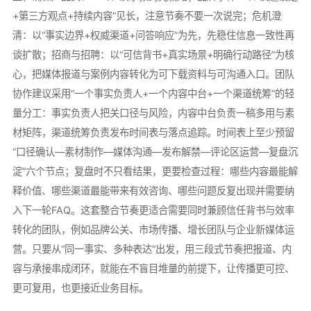
+第三方观点+持续内容”见长，注意节奏不要一次说完；危机澄
清：以“事实边界+权威渠道+问答响应”为先，先稳住信息一致性再
谈扩散；招商与招聘：以“可信背书+真实场景+明确行动路径”为核
心，把媒体报道与案例内容转化为可下载资料与可沟通入口。团队
协作建议采用“一个事实负责人+一个内容中台+一个渠道统筹”的轻
量分工：事实负责人把关口径与风险，内容中台负责一稿多用与素
材矩阵，渠道统筹负责发布时间表与落点追踪。时间表上至少预留
“口径确认—素材制作—媒体沟通—发布解禁—评论区运营—复盘沉
淀”六个节点；复盘时不只看结果，更要检查过程：哪些内容最能解
释价值、哪些渠道最能带来有效咨询、哪些问题反复出现并需要纳
入下一轮FAQ。这套整合节奏更适合需要同时兼顾信任背书与效率
转化的团队，例如品牌公关、市场传播、增长团队与企业新媒体运
营。只要从“同一事实、多种表达”出发，用三段式节奏把报道、内
容与承接串成闭环，就能在不盲目堆量的前提下，让传播更可控、
更可复用，也更接近业务目标。