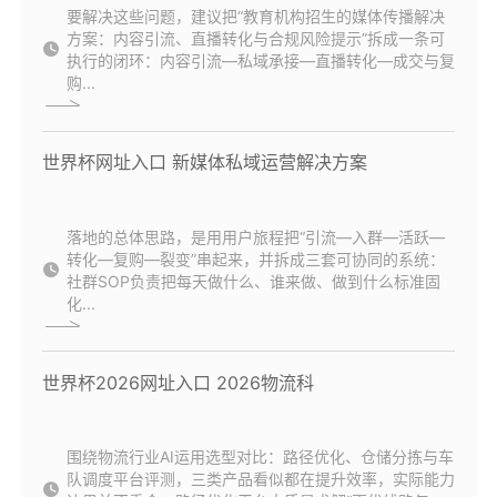
要解决这些问题，建议把“教育机构招生的媒体传播解决
方案：内容引流、直播转化与合规风险提示”拆成一条可
执行的闭环：内容引流—私域承接—直播转化—成交与复
购...
世界杯网址入口 新媒体私域运营解决方案
落地的总体思路，是用用户旅程把“引流—入群—活跃—
转化—复购—裂变”串起来，并拆成三套可协同的系统：
社群SOP负责把每天做什么、谁来做、做到什么标准固
化...
世界杯2026网址入口 2026物流科
围绕物流行业AI运用选型对比：路径优化、仓储分拣与车
队调度平台评测，三类产品看似都在提升效率，实际能力