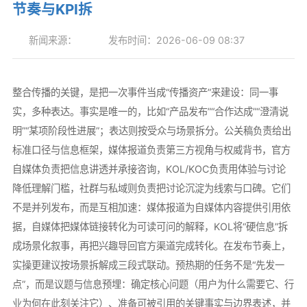
节奏与KPI拆
新闻来源：
发布时间：2026-06-09 08:37
整合传播的关键，是把一次事件当成“传播资产”来建设：同一事
实，多种表达。事实是唯一的，比如“产品发布”“合作达成”“澄清说
明”“某项阶段性进展”；表达则按受众与场景拆分。公关稿负责给出
标准口径与信息框架，媒体报道负责第三方视角与权威背书，官方
自媒体负责把信息讲透并承接咨询，KOL/KOC负责用体验与讨论
降低理解门槛，社群与私域则负责把讨论沉淀为线索与口碑。它们
不是并列发布，而是互相加速：媒体报道为自媒体内容提供引用依
据，自媒体把媒体链接转化为可读可问的解释，KOL将“硬信息”拆
成场景化叙事，再把兴趣导回官方渠道完成转化。在发布节奏上，
实操更建议按场景拆解成三段式联动。预热期的任务不是“先发一
点”，而是议题与信息预埋：确定核心问题（用户为什么需要它、行
业为何在此刻关注它）、准备可被引用的关键事实与边界表述，并