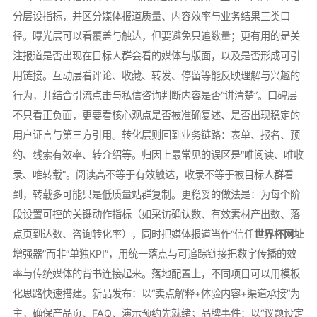
分层设指标，并区分媒体报道质量、内容效率与业务结果三类口
径。曝光层可以看覆盖与触达，但要避免只追数量；更有用的是关
注报道是否出现在目标人群会看的媒体与版面，以及是否形成可引
用链接。互动层看评论、收藏、转发、停留等能反映理解与兴趣的
行为，并结合引流点击与私信咨询判断内容是否“讲清楚”。口碑层
不只看正负面，更要看核心观点是否被准确复述、是否出现稳定的
用户证言与第三方引用。转化层则回到业务链路：表单、报名、预
约、线索有效率、转介绍等。归因上最常见的误区是“唯阅读、唯收
录、唯转载”。阅读高不等于有效触达，收录不等于被目标人群看
到，转载多可能只是低质量站群复制。更稳妥的做法是：为每个阶
段设置可控的关键动作指标（如采访确认数、有效素材产出数、落
点页到达数、咨询转化率），同时把媒体报道当作“信任
世界杯网址
增强器”而非“单独KPI”，用统一落点与可追踪链接把数字传播的效
率与传统媒体的背书连接起来。落地配置上，不同项目可以用模板
化思路快速搭建。新品发布：以“卖点解释+体验内容+渠道承接”为
主，确保产品页、FAQ、演示预约先就绪；品牌事件：以“议题设定