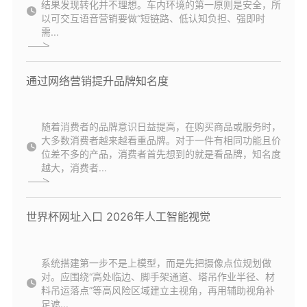
结果发现转化并不理想。车内环境的第一原则是安全，所
以可交互语音营销要做“短链路、低认知负担、强即时
需...
通过网络营销提升品牌知名度
随着消费者的品牌意识日益提高，在购买商品或服务时，
大多数消费者越来越看重品牌。对于一件有相同功能且价
位差不多的产品，消费者首先想到的就是看品牌，知名度
越大，消费者...
世界杯网址入口 2026年人工智能视觉
系统搭建第一步不是上模型，而是先把摄像点位规划做
对。应围绕“高处临边、脚手架通道、塔吊作业半径、材
料吊运落点”等高风险区域建立主视角，再用辅助视角补
足遮...