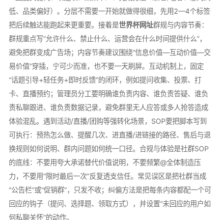
低、品类偏好）。分层不需要一开始就做得很细，先用2—4个标签
把后续触达能跑起来更重要。接着是
世界杯网址
群规与内容节奏：
群规重点写“允许什么、禁止什么、运营会在什么时间提供什么”，
避免把群变成广告场；内容节奏建议围绕“信息价值—互动价值—交
易价值”穿插，宁可少而准，也不要一天刷屏。互动机制上，固定
“话题引导+轻任务+即时反馈”的闭环，例如提问收集、投票、打
卡、直播预约；管理员分工要明确谁负责内容、谁负责答疑、谁负
责私聊跟进、谁负责数据记录，避免群里无人应答或多人抢答造成
体验混乱。遇到活动/直播/团购等强转化场景，SOP要把脚本写到
可执行：预热怎么做、提醒几次、进直播/进链接的路径、售后与退
换规则如何说明、群内问题如何统一口径。合规与体验是社群SOP
的底线：不要用夸大承诺替代价值说明，不要频繁@全体制造压
力，不要用“限时最后一次”反复透支信任。常见误区是把社群当成
“公告栏”或“促销群”，只发不收；纠偏方法是把每条内容都配一个可
回应的钩子（提问、选择题、领取方式），并设置“未回应的用户如
何私聊关怀”的动作。