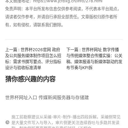
本文链接地址：
https://www.jcfbxg.cn/info/278.html
免责声明：本平台所发布信息仅供参考阅读，不代表本平台观点，
请读者仅作参考，并请自行承担全部责任。文章版权归原作者所
有，如有侵权，请联系我们删除。
上一篇 : 世界杯2026官网 政府
下一篇 : 世界杯网址 数字传播
及公共服务媒体制作项目怎么招
与传统媒体整合传播实操：公关
标：需求书撰写要点、评分指标
稿、媒体报道与新媒体联动的发
设计与验收标准清单
布节奏与KPI拆
猜你感兴趣的内容
世界杯网址入口 传媒新闻服务器与存储建
施工前勘察建议从采编-审片-制作-播出四段拆解。采编侧常见
是大量文件写入与导入，审片侧更关注连续吞吐与多路并发读