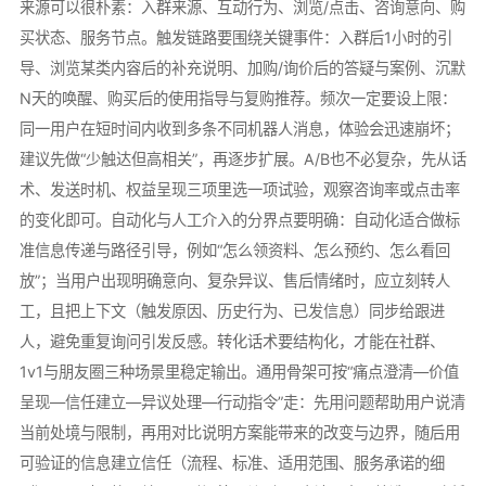
来源可以很朴素：入群来源、互动行为、浏览/点击、咨询意向、购
买状态、服务节点。触发链路要围绕关键事件：入群后1小时的引
导、浏览某类内容后的补充说明、加购/询价后的答疑与案例、沉默
N天的唤醒、购买后的使用指导与复购推荐。频次一定要设上限：
同一用户在短时间内收到多条不同机器人消息，体验会迅速崩坏；
建议先做“少触达但高相关”，再逐步扩展。A/B也不必复杂，先从话
术、发送时机、权益呈现三项里选一项试验，观察咨询率或点击率
的变化即可。自动化与人工介入的分界点要明确：自动化适合做标
准信息传递与路径引导，例如“怎么领资料、怎么预约、怎么看回
放”；当用户出现明确意向、复杂异议、售后情绪时，应立刻转人
工，且把上下文（触发原因、历史行为、已发信息）同步给跟进
人，避免重复询问引发反感。转化话术要结构化，才能在社群、
1v1与朋友圈三种场景里稳定输出。通用骨架可按“痛点澄清—价值
呈现—信任建立—异议处理—行动指令”走：先用问题帮助用户说清
当前处境与限制，再用对比说明方案能带来的改变与边界，随后用
可验证的信息建立信任（流程、标准、适用范围、服务承诺的细