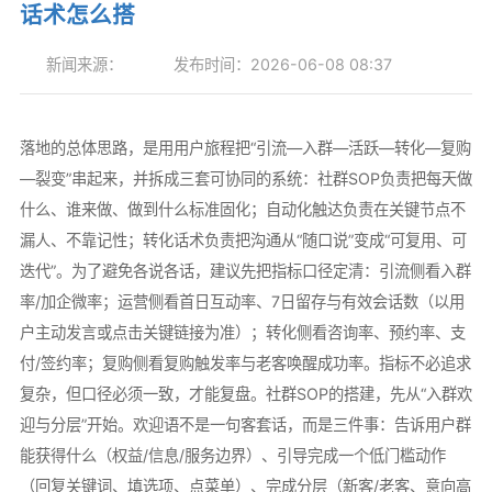
话术怎么搭
新闻来源：
发布时间：2026-06-08 08:37
落地的总体思路，是用用户旅程把“引流—入群—活跃—转化—复购
—裂变”串起来，并拆成三套可协同的系统：社群SOP负责把每天做
什么、谁来做、做到什么标准固化；自动化触达负责在关键节点不
漏人、不靠记性；转化话术负责把沟通从“随口说”变成“可复用、可
迭代”。为了避免各说各话，建议先把指标口径定清：引流侧看入群
率/加企微率；运营侧看首日互动率、7日留存与有效会话数（以用
户主动发言或点击关键链接为准）；转化侧看咨询率、预约率、支
付/签约率；复购侧看复购触发率与老客唤醒成功率。指标不必追求
复杂，但口径必须一致，才能复盘。社群SOP的搭建，先从“入群欢
迎与分层”开始。欢迎语不是一句客套话，而是三件事：告诉用户群
能获得什么（权益/信息/服务边界）、引导完成一个低门槛动作
（回复关键词、填选项、点菜单）、完成分层（新客/老客、意向高