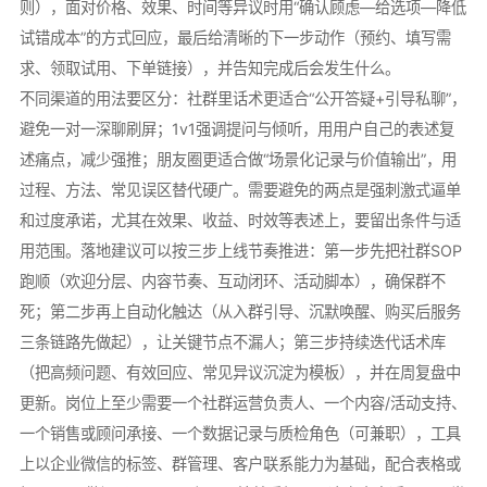
则），面对价格、效果、时间等异议时用“确认顾虑—给选项—降低
试错成本”的方式回应，最后给清晰的下一步动作（预约、填写需
求、领取试用、下单链接），并告知完成后会发生什么。
不同渠道的用法要区分：社群里话术更适合“公开答疑+引导私聊”，
避免一对一深聊刷屏；1v1强调提问与倾听，用用户自己的表述复
述痛点，减少强推；朋友圈更适合做“场景化记录与价值输出”，用
过程、方法、常见误区替代硬广。需要避免的两点是强刺激式逼单
和过度承诺，尤其在效果、收益、时效等表述上，要留出条件与适
用范围。落地建议可以按三步上线节奏推进：第一步先把社群SOP
跑顺（欢迎分层、内容节奏、互动闭环、活动脚本），确保群不
死；第二步再上自动化触达（从入群引导、沉默唤醒、购买后服务
三条链路先做起），让关键节点不漏人；第三步持续迭代话术库
（把高频问题、有效回应、常见异议沉淀为模板），并在周复盘中
更新。岗位上至少需要一个社群运营负责人、一个内容/活动支持、
一个销售或顾问承接、一个数据记录与质检角色（可兼职），工具
上以企业微信的标签、群管理、客户联系能力为基础，配合表格或