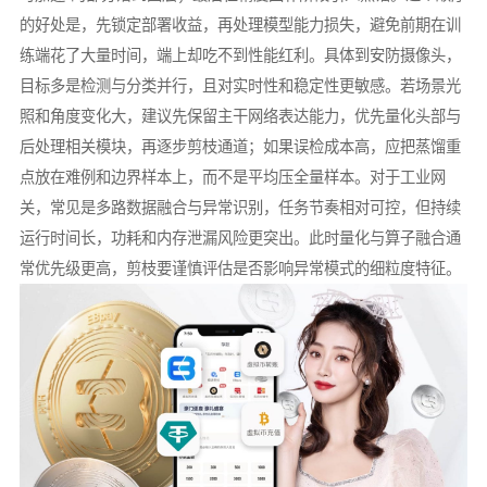
的好处是，先锁定部署收益，再处理模型能力损失，避免前期在训
练端花了大量时间，端上却吃不到性能红利。具体到安防摄像头，
目标多是检测与分类并行，且对实时性和稳定性更敏感。若场景光
照和角度变化大，建议先保留主干网络表达能力，优先量化头部与
后处理相关模块，再逐步剪枝通道；如果误检成本高，应把蒸馏重
点放在难例和边界样本上，而不是平均压全量样本。对于工业网
关，常见是多路数据融合与异常识别，任务节奏相对可控，但持续
运行时间长，功耗和内存泄漏风险更突出。此时量化与算子融合通
常优先级更高，剪枝要谨慎评估是否影响异常模式的细粒度特征。