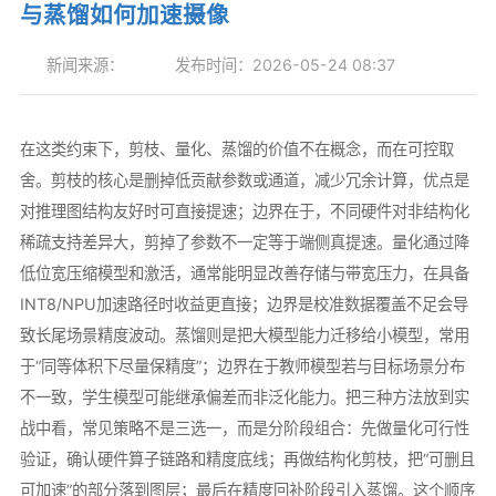
与蒸馏如何加速摄像
新闻来源：
发布时间：2026-05-24 08:37
在这类约束下，剪枝、量化、蒸馏的价值不在概念，而在可控取
舍。剪枝的核心是删掉低贡献参数或通道，减少冗余计算，优点是
对推理图结构友好时可直接提速；边界在于，不同硬件对非结构化
稀疏支持差异大，剪掉了参数不一定等于端侧真提速。量化通过降
低位宽压缩模型和激活，通常能明显改善存储与带宽压力，在具备
INT8/NPU加速路径时收益更直接；边界是校准数据覆盖不足会导
致长尾场景精度波动。蒸馏则是把大模型能力迁移给小模型，常用
于“同等体积下尽量保精度”；边界在于教师模型若与目标场景分布
不一致，学生模型可能继承偏差而非泛化能力。把三种方法放到实
战中看，常见策略不是三选一，而是分阶段组合：先做量化可行性
验证，确认硬件算子链路和精度底线；再做结构化剪枝，把“可删且
可加速”的部分落到图层；最后在精度回补阶段引入蒸馏。这个顺序