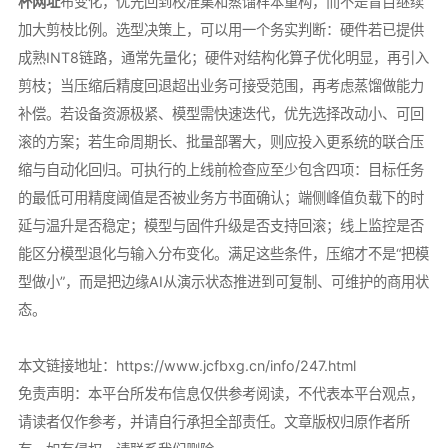
杯网址
布变化，优先回到校准集和蒸馏样本重构，而不是盲目继续
加大剪枝比例。选型决策上，可以用一个务实判断：硬件若已提供
成熟INT8链路，通常先量化；硬件对结构化算子优化明显，再引入
剪枝；当压缩后精度回退超出业务可接受范围，再考虑蒸馏做能力
补偿。若设备资源极紧、模型需快速迭代，优先选择改动小、可回
滚的方案；若生命周期长、批量部署大，则应投入更系统的联合压
缩与自动化回归。可执行的上线前检查应至少包含四项：目标任务
的最低可用精度阈值是否被业务方书面确认；端侧峰值负载下的时
延与温升是否稳定；模型与固件升级是否支持回滚；线上监控是否
能区分模型退化与输入分布变化。满足这些条件，压缩才不是“把模
型做小”，而是把边缘AI从演示状态推进到可复制、可维护的商用状
态。
本文链接地址：
https://www.jcfbxg.cn/info/247.html
免责声明：本平台所发布信息仅供参考阅读，不代表本平台观点，
请读者仅作参考，并请自行承担全部责任。文章版权归原作者所