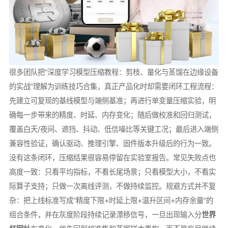
很多团队把“深度学习模型压缩教程：剪枝、量化与蒸馏在边缘设备
的实战”理解为训练技巧合集，真正产品化时却需要闭环工程流程：
先建立可复现的基线模型与端侧基准；再进行单变量压缩实验，明
确每一步带来的精度、时延、内存变化；随后做校准和回归测试，
覆盖白天/夜间、遮挡、抖动、低信噪比等关键工况；最后进入端侧
兼容性验证，确认驱动、推理引擎、固件版本升级后的行为一致。
没有这条闭环，压缩结果很容易停留在实验室报告。常见失败点也
高度一致：只看平均指标，不看长尾场景；只看模型大小，不看实
际算子支持；只做一次离线评测，不做持续监控。规避方式并不复
杂：把上线标准写成“精度下限+时延上限+温升区间+内存余量”的
组合条件，并在灰度阶段持续记录漂移信号，一旦出现输入分
世界