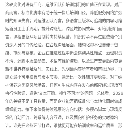
这轮变化对设备厂商、运维团队和培训部门的价值正在显现。对厂
商而言，标准化脚本有助于统一售后培训口径，降低服务网络扩张
时的知识失真；对运维团队而言，多语言且版本可追溯的内容可缩
短新员工上手周期，提升跨班组、跨区域协同效率；对培训部门而
言，课程更新从项目制转向持续运营，知识传承不再过度依赖个别
资深人员的口传经验。在合规沟通层面，结构化脚本也更便于留
痕、审阅与复核。企业在推进过程中仍会遇到共性难点：治理职责
不清、源脚本质量参差、术语库维护滞后，以及生产变更后内容更
新不
世界杯网址
及时。实践上，先明确内容所有者和审批边界，再
建立最小可用模板与版本节奏，通常比一次性铺开更稳妥。对于维
护保养这类高风险场景，任何AI生成内容在发布前都应经过现场可
执行性验证，避免“文本正确、操作不落地”的问题。总体看，2026
年的关键不是工具数量，而是企业能否把标准化与本地化同时做成
组织能力。接下来值得持续观察的方向包括：多模态脚本与现场反
馈的自动回流、跨系统内容互通，以及面向维护任务的实时微培
训。谁先把这些环节打通，谁就更可能在培训效率和运维质量上形