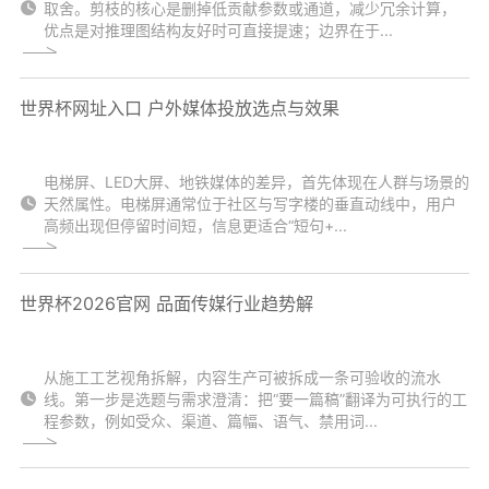
取舍。剪枝的核心是删掉低贡献参数或通道，减少冗余计算，
优点是对推理图结构友好时可直接提速；边界在于...
世界杯网址入口 户外媒体投放选点与效果
电梯屏、LED大屏、地铁媒体的差异，首先体现在人群与场景的
天然属性。电梯屏通常位于社区与写字楼的垂直动线中，用户
高频出现但停留时间短，信息更适合“短句+...
世界杯2026官网 品面传媒行业趋势解
从施工工艺视角拆解，内容生产可被拆成一条可验收的流水
线。第一步是选题与需求澄清：把“要一篇稿”翻译为可执行的工
程参数，例如受众、渠道、篇幅、语气、禁用词...