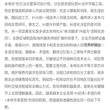
本地化”的方法论更具可执行性。过去很多团队把AI当作写稿工具，
现在更强调将其嵌入内容治理流程：先定义模板和词库，再生成初
稿，随后由工艺、EHS和一线技术人员联合校核，最终进入发布与
回收反馈闭环。换言之，AI提升的是产能，标准化决定的是可用
性。另一项显著变化是多语言本地化从“单次翻译”升级为“流程化协
同”。在跨区域制造和海外服务持续扩展的背景下，企业开始把设备
手册、维保SOP、故障排查卡和安全培训材料纳入同
世界杯网址
一
多语言管线。源脚本、术语库、翻译记忆和人工审校不再分散管
理，而是按版本同步推进，尽量保证不同语种在技术含义、风险等
级和操作顺序上的一致性。需要注意的是，本地化并不等于逐字对
照。维护保养内容涉及现场习惯、法规口径和岗位分工差异，很多
表达必须做情境化改写。例如同一检修动作在不同地区可能对应不
同的交接流程或安全确认方式，若仅依赖机器直译，容易在关键细
节上出现理解偏差。因此，越来越多企业采用“AI初译+术语约束
+本地专家复核”的协同机制，把速度和准确性放在同一目标下平
衡。