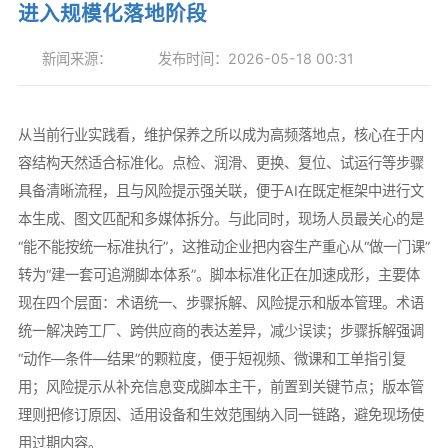
进入规模化落地阶段
新闻来源：
发布时间：2026-05-18 00:31
从当前行业实践看，维护保养之所以成为高频落地点，核心在于内
容结构天然适合标准化。点检、润滑、更换、复位、试运行等步骤
具备清晰流程，且与风险提示强关联，便于AI在既定框架中进行文
本生成、图文匹配和多媒体拆分。与此同时，现场人员最关心的是
“能不能按统一标准执行”，这推动企业把内容生产重心从“做一门课”
转为“建一套可追溯脚本体系”。脚本标准化正在加速成形，主要体
现在四个层面：术语统一、步骤拆解、风险提示和版本管理。术语
统一解决跨工厂、跨供应商的表达差异，减少误读；步骤拆解强调
“动作—条件—结果”的颗粒度，便于短视频、微课和工单指引复
用；风险提示从补充信息变成脚本主干，前置到关键节点；版本管
理则把修订原因、适用设备和生效范围纳入同一链路，避免现场使
用过期内容。