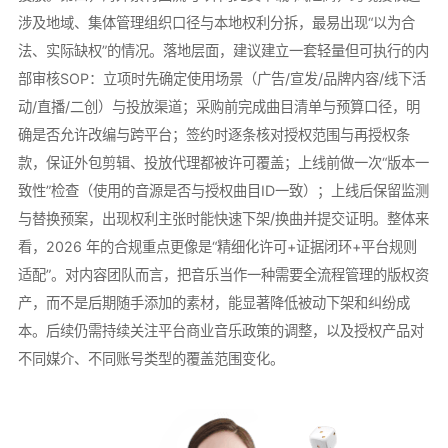
涉及地域、集体管理组织口径与本地权利分拆，最易出现“以为合
法、实际缺权”的情况。落地层面，建议建立一套轻量但可执行的内
部审核SOP：立项时先确定使用场景（广告/宣发/品牌内容/线下活
动/直播/二创）与投放渠道；采购前完成曲目清单与预算口径，明
确是否允许改编与跨平台；签约时逐条核对授权范围与再授权条
款，保证外包剪辑、投放代理都被许可覆盖；上线前做一次“版本一
致性”检查（使用的音源是否与授权曲目ID一致）；上线后保留监测
与替换预案，出现权利主张时能快速下架/换曲并提交证明。整体来
看，2026 年的合规重点更像是“精细化许可+证据闭环+平台规则
适配”。对内容团队而言，把音乐当作一种需要全流程管理的版权资
产，而不是后期随手添加的素材，能显著降低被动下架和纠纷成
本。后续仍需持续关注平台商业音乐政策的调整，以及授权产品对
不同媒介、不同账号类型的覆盖范围变化。