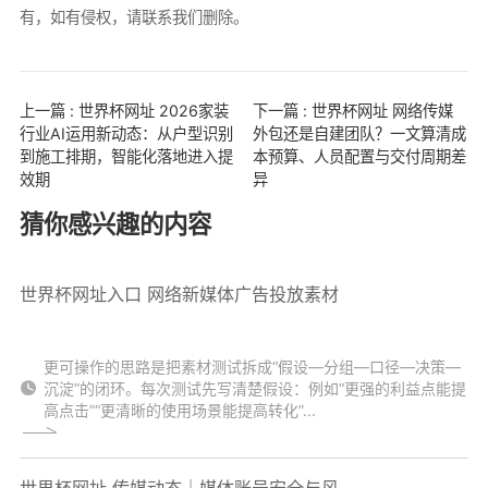
有，如有侵权，请联系我们删除。
上一篇 : 世界杯网址 2026家装
下一篇 : 世界杯网址 网络传媒
行业AI运用新动态：从户型识别
外包还是自建团队？一文算清成
到施工排期，智能化落地进入提
本预算、人员配置与交付周期差
效期
异
猜你感兴趣的内容
世界杯网址入口 网络新媒体广告投放素材
更可操作的思路是把素材测试拆成“假设—分组—口径—决策—
沉淀”的闭环。每次测试先写清楚假设：例如“更强的利益点能提
高点击”“更清晰的使用场景能提高转化”...