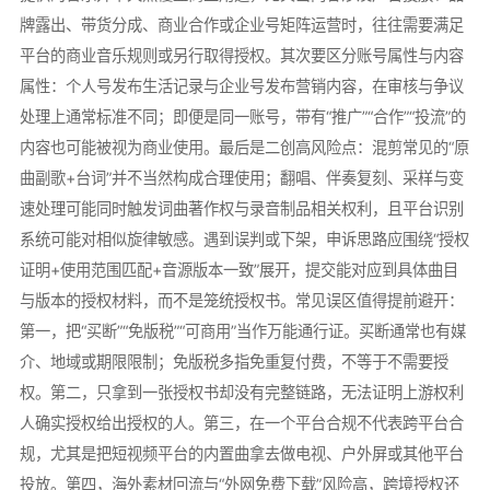
牌露出、带货分成、商业合作或企业号矩阵运营时，往往需要满足
平台的商业音乐规则或另行取得授权。其次要区分账号属性与内容
属性：个人号发布生活记录与企业号发布营销内容，在审核与争议
处理上通常标准不同；即便是同一账号，带有“推广”“合作”“投流”的
内容也可能被视为商业使用。最后是二创高风险点：混剪常见的“原
曲副歌+台词”并不当然构成合理使用；翻唱、伴奏复刻、采样与变
速处理可能同时触发词曲著作权与录音制品相关权利，且平台识别
系统可能对相似旋律敏感。遇到误判或下架，申诉思路应围绕“授权
证明+使用范围匹配+音源版本一致”展开，提交能对应到具体曲目
与版本的授权材料，而不是笼统授权书。常见误区值得提前避开：
第一，把“买断”“免版税”“可商用”当作万能通行证。买断通常也有媒
介、地域或期限限制；免版税多指免重复付费，不等于不需要授
权。第二，只拿到一张授权书却没有完整链路，无法证明上游权利
人确实授权给出授权的人。第三，在一个平台合规不代表跨平台合
规，尤其是把短视频平台的内置曲拿去做电视、户外屏或其他平台
投放。第四，海外素材回流与“外网免费下载”风险高，跨境授权还