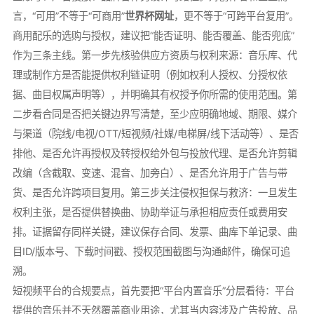
言，“可用”不等于“可商用”
世界杯网址
，更不等于“可跨平台复用”。
商用配乐的选购与授权，建议把“能否证明、能否覆盖、能否兜底”
作为三条主线。第一步先核验供应方资质与权利来源：音乐库、代
理或制作方是否能提供权利链证明（例如权利人授权、分授权依
据、曲目权属声明等），并明确其有权授予你所需的使用范围。第
二步看合同是否把关键边界写清楚，至少应明确地域、期限、媒介
与渠道（院线/电视/OTT/短视频/社媒/电梯屏/线下活动等）、是否
排他、是否允许再授权及转授权给外包与投放代理、是否允许剪辑
改编（含截取、变速、混音、加旁白）、是否允许用于广告与带
货、是否允许跨项目复用。第三步关注侵权担保与救济：一旦发生
权利主张，是否提供替换曲、协助举证与承担相应责任或费用安
排。证据留存同样关键，建议保存合同、发票、曲库下单记录、曲
目ID/版本号、下载时间戳、授权范围截图与沟通邮件，确保可追
溯。
短视频平台的合规要点，首先要把“平台内置音乐”分层看待：平台
提供的音乐并不天然覆盖商业用途，尤其当内容涉及广告投放、品