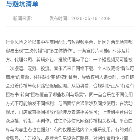
与避坑清单
新闻来源：
发布时间：2026-05-16 14:08
行业风险之所以集中在商用配乐与短视频平台，是因为两类场景都
容易出现“二次传播”和“多主体协作”。一条宣传片可能同时涉及片
方、代理公司、剪辑外包、投放代理与平台；一个短视频又可能被
二次搬运、混剪、投流。音乐若来自网络下载、个人收藏或“看似可
商用”的资源，往往缺少完整权利证明，导致权利人追责时，责任链
会沿着传播与获利路径逐层回溯。从趋势看，合规判断正从“有没有
授权书”转向“授权覆盖了哪些权利与场景”。同一首音乐在不同使用
方式下可能触发不同权利：与画面结合通常涉及同步使用；在活动
现场、门店或直播间播放可能涉及表演相关许可；上传到平台供公
众点播、转发、再创作，往往牵涉信息网络传播相关权利。平台曲
库与内容生态也在细分：有的仅覆盖站内个人娱乐使用，有的对商
业账号、广告投放、品牌合作另设许可路径。对创作者和企业而