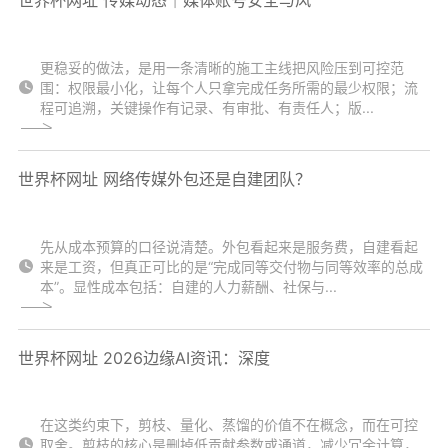
世界杯网址 传媒动态｜媒体账号安全与风
更稳妥的做法，是用一条清晰的施工主线把风险压到可控范
围：权限最小化，让每个人只拿完成任务所需的最少权限；流
程可追溯，关键操作有记录、有审批、有责任人；版...
世界杯网址 网络传媒外包还是自建团队？
先从成本预算的口径说清楚。外包看起来是服务费，自建看起
来是工资，但真正可比的是“完成同等交付物与同等效率的总成
本”。显性成本包括：自建的人力薪酬、社保与...
世界杯网址 2026边缘AI资讯：深度
在这类约束下，剪枝、量化、蒸馏的价值不在概念，而在可控
取舍。剪枝的核心是删掉低贡献参数或通道，减少冗余计算，