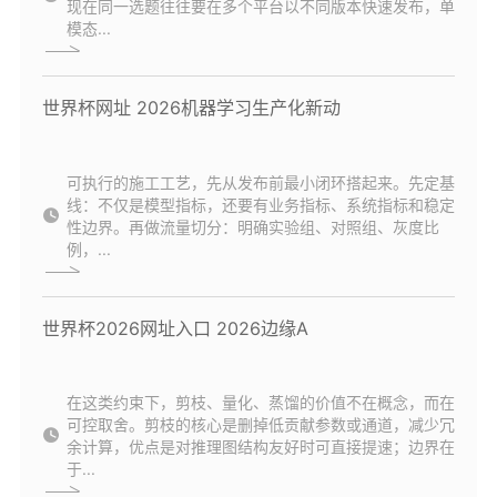
现在同一选题往往要在多个平台以不同版本快速发布，单
模态...
世界杯网址 2026机器学习生产化新动
可执行的施工工艺，先从发布前最小闭环搭起来。先定基
线：不仅是模型指标，还要有业务指标、系统指标和稳定
性边界。再做流量切分：明确实验组、对照组、灰度比
例，...
世界杯2026网址入口 2026边缘A
在这类约束下，剪枝、量化、蒸馏的价值不在概念，而在
可控取舍。剪枝的核心是删掉低贡献参数或通道，减少冗
余计算，优点是对推理图结构友好时可直接提速；边界在
于...