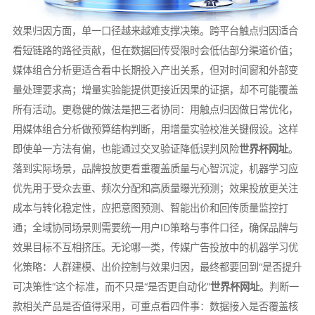
效果归因方面，单一口径越来越难支撑决策。跨平台触点归因适合
看短链路的路径贡献，但在数据回传受限时会低估部分渠道价值；
媒体组合分析更适合看中长期投入产出关系，但对时间窗和外部变
量处理要求高；增量实验能提供更接近因果的证据，却不可能覆盖
所有活动。更稳健的做法是把三者协同：用触点归因做日常优化，
用媒体组合分析做预算结构判断，用增量实验校准关键假设。这样
即使单一方法有偏，也能通过交叉验证降低误判风险
世界杯网址
。
落到实际场景，品牌投放更看重覆盖质量与心智沉淀，机器学习应
优先用于受众去重、频次分配和高质量曝光预测；效果投放更关注
成本与转化稳定性，应把意图预测、智能出价和回传质量监控打
通；全域协同场景则需要统一用户ID策略与事件口径，确保品牌与
效果目标不互相挤压。无论哪一类，传媒广告投放中的机器学习优
化策略：人群建模、出价控制与效果归因，最终都要回到“是否提升
可决策性”这个标准，而不只是“是否更自动化”
世界杯网址
。判断一
款相关产品是否值得采用，可重点看四件事：数据接入是否覆盖核