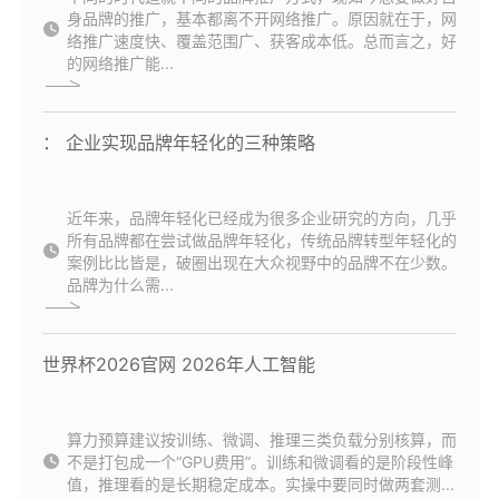
身品牌的推广，基本都离不开网络推广。原因就在于，网
络推广速度快、覆盖范围广、获客成本低。总而言之，好
的网络推广能...
： 企业实现品牌年轻化的三种策略
近年来，品牌年轻化已经成为很多企业研究的方向，几乎
所有品牌都在尝试做品牌年轻化，传统品牌转型年轻化的
案例比比皆是，破圈出现在大众视野中的品牌不在少数。
品牌为什么需...
世界杯2026官网 2026年人工智能
算力预算建议按训练、微调、推理三类负载分别核算，而
不是打包成一个“GPU费用”。训练和微调看的是阶段性峰
值，推理看的是长期稳定成本。实操中要同时做两套测...