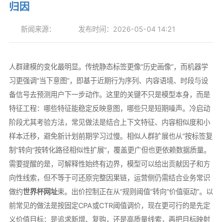
归因
新闻来源：
发布时间：2026-05-04 14:21
人群建模的变化最明显。传统静态标签更像“历史画像”，而机器学
习更强调“当下意图”，即基于近期行为序列、内容语境、时段与设
备信号去预测用户下一步动作。这里的关键不只是模型本身，而是
特征工程：哪些特征能稳定反映意图，哪些只是短期噪声。冷启动
阶段尤其考验方法，常见做法是结合上下文特征、内容相似度和小
样本迁移，避免新计划前期学习过慢。相似人群扩展也从“按标签复
制”转向“按转化路径相似性扩展”，覆盖更广但也更依赖数据质量。
需要提醒的是，可解释性始终有边界，模型可以给出贡献因子和方
向性线索，但不等于可还原完整因果链，运营侧仍需结合业务常识
做约
世界杯网址
束。出价控制正在从“规则阈值”转向“价值驱动”。以
前常见的做法是按固定CPA或CTR阈值调价，现在更可行的是先定
义价值目标：是追求新增、复购，还是高质量线索，再把目标映射