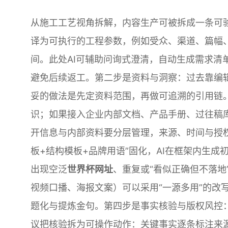
从施工工艺视角拆解，内容生产可被拆成一条可验
译为可执行的工程参数，例如受众、渠道、篇幅
间。此处AI可辅助问询式澄清，自动生成需求清
避免后续返工。第二步是资料与洞察：过去靠编
妥的做法是先定资料范围，再做可追溯的引用链。
识；如果接入企业内部文档、产品手册、过往稿
开信息与内部资料要分层管理，来源、时间与授
板+结构模板+品牌用语”固化，AI在框架内生
出现空泛
世界杯网址
、重复或“看似正确但不落
视频口播、海报文案）可以采用“一源多用”的改
题化与提炼金句。第四步是事实核验与版权风控：
议把核验拆为可操作动作：关键事实逐条标注来