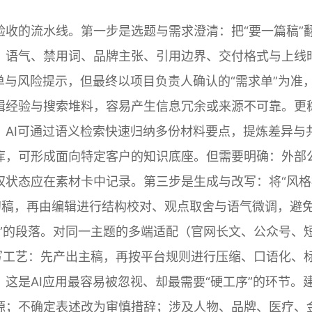
收的流水线。第一步是选题与需求澄清：把“要一篇稿”
、语气、禁用词、品牌主张、引用边界、交付格式与上线
单与风险提示，但最终以项目负责人确认的“需求单”为准
辑经验与搜索堆料，容易产生信息冗余或来源不可靠。更
AI可通过语义检索快速归纳多份材料要点，提炼差异与
库，可形成面向特定客户的知识底座。但需要明确：外部
权状态应在素材卡中记录。第三步是生成与改写：将“风格
成初稿，再由编辑进行结构校对、观点取舍与语气微调，避
地”的段落。对同一主题的多端适配（官网长文、公众号、
写工艺：先产出主稿，再按平台规则进行压缩、口语化、
这是AI应用最容易被忽视、却最需要“硬工序”的环节。
源；不确定表述改为审慎措辞；涉及人物、品牌、医疗、