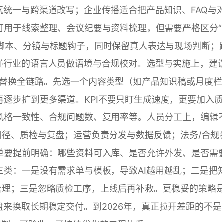
气统一与跨渠道改写；企业传播适合把产品知识、FAQ与
可用于线索整理、会议纪要与资料梳理，但需要严格区分“
生成脚本、分镜与标题钩子，同时保留真人表达与现场判断；
懂行业的语言人员做语境与合规校对。选型与实施上，建
性替换全链路。先选一个内容类型（如产品知识稿或月度栏
逐步扩到更多渠道。KPI不要只盯生成速度，更要加入
风格一致性、合规问题数、复用率等。人员分工上，编辑
口径、质检与复盘；运营负责分发与数据反馈；法务/合规
单要提前明确：哪些资料可入库、是否允许外发、是否需
类：一是没有需求单与模板，导致AI越用越乱；二是把
管理；三是忽略质检工序，上线后再补救。更稳妥的策略
盘来换取长期稳定交付。到2026年，真正拉开差距的不是