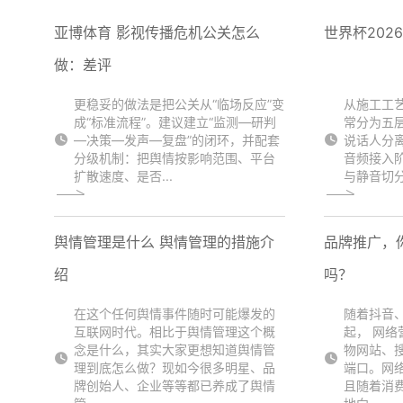
亚博体育 影视传播危机公关怎么
世界杯202
做：差评
更稳妥的做法是把公关从“临场反应”变
从施工工
成“标准流程”。建议建立“监测—研判
常分为五
—决策—发声—复盘”的闭环，并配套
说话人分
分级机制：把舆情按影响范围、平台
音频接入
扩散速度、是否...
与静音切分
舆情管理是什么 舆情管理的措施介
品牌推广，
绍
吗？
在这个任何舆情事件随时可能爆发的
随着抖音
互联网时代。相比于舆情管理这个概
起， 网络
念是什么，其实大家更想知道舆情管
物网站、
理到底怎么做？现如今很多明星、品
端口。网
牌创始人、企业等等都已养成了舆情
且随着消