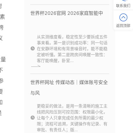
对
联系我们
世界杯2026官网 2026家庭智能中
素
返回顶部
跨
从实测维度看，稳定性至少要拆成五件
议
事来看。第一是识别成功率：同一句话
在安静环境和有背景噪音时，能不能稳
定被听懂。第二是跨房间唤醒一致性：
质量
客厅能唤醒，卧室...
不
参
世界杯网址 传媒动态｜媒体账号安全
要
与风
知
更稳妥的做法，是用一条清晰的施工主
线把风险压到可控范围：权限最小化，
是
让每个人只拿完成任务所需的最少权
限；流程可追溯，关键操作有记录、有
审批、有责任人；版...