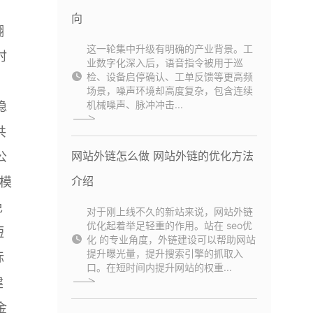
向
翻
这一轮集中升级有明确的产业背景。工
时
业数字化深入后，语音指令被用于巡
检、设备启停确认、工单反馈等更高频
，
场景，噪声环境却高度复杂，包含连续
机械噪声、脉冲冲击...
稳
共
网站外链怎么做 网站外链的优化方法
公
介绍
模
免
对于刚上线不久的新站来说，网站外链
优化起着举足轻重的作用。站在 seo优
短
化 的专业角度，外链建设可以帮助网站
提升曝光量，提升搜索引擎的抓取入
标
口。在短时间内提升网站的权重...
建
金