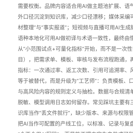
需要权衡。品牌内容适合用AI做主题池扩展、语
外口径沉淀到知识库，减少口径漂移；媒体采编
材整理”与“事实报道”；短视频与直播可用AI
语种本地化可用AI做初译与术语一致性，最终由
从“小范围试点+可量化指标”开始，而不是一次
目），把需求单、模板、审核与发布流程跑通，再
指标：一次通过率、返工次数、引用可追溯率、
等于被替代，而是升级为“工艺师”：负责模板、
与高风险内容的规则定义与抽检。数据与合规清
脱敏、模型调用日志如何留存。常见踩坑主要有三
识库当作“丢文件就行”，缺少版本、来源与权限
把AI当作可配置的产线工位，以标准、记录与复