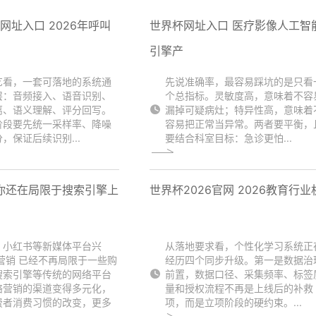
6网址入口 2026年呼叫
世界杯网址入口 医疗影像人工智
引擎产
艺看，一套可落地的系统通
先说准确率，最容易踩坑的是只看
层：音频接入、语音识别、
个总指标。灵敏度高，意味着不容
离、语义理解、评分回写。
漏掉可疑病灶；特异性高，意味着
阶段要先统一采样率、降噪
容易把正常当异常。两者要平衡，
，保证后续识别...
要结合科室目标：急诊更怕...
你还在局限于搜索引擎上
世界杯2026官网 2026教育行业
、小红书等新媒体平台兴
从落地要求看，个性化学习系统正
营销 已经不再局限于一些购
经历四个同步升级。第一是数据治
搜索引擎等传统的网络平台
前置，数据口径、采集频率、标签
络营销的渠道变得多元化，
量和授权流程不再是上线后的补救
费者消费习惯的改变，更多
项，而是立项阶段的硬约束。...