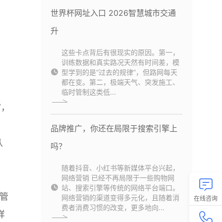
世界杯网址入口 2026智慧城市交通
升
这些卡点背后有很现实的原因。第一，
训练数据和真实路况天然有时间差，模
型学到的是“过去的规律”，但路网每天
都在变。第二，极端天气、突发施工、
临时管制这类低...
”，
品牌推广，你还在局限于搜索引擎上
从
吗？
随着抖音、小红书等新媒体平台兴起，
网络营销 已经不再局限于一些购物网
站、搜索引擎等传统的网络平台端口。
管
网络营销的渠道变得多元化，且随着消
在线咨询
费者消费习惯的改变，更多地向...
样