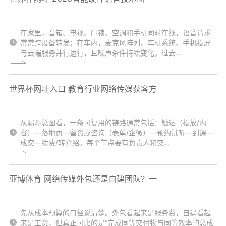
在家里，音箱、电视、门锁、空调和手机同时在线，语音请求
常常跨设备转发；在车内，麦克风阵列、车机系统、手机投屏
与云端服务并行运行，且噪声条件持续变化。过去...
世界杯网址入口 教育行业网络传媒获客方
从漏斗总图看，一条可复用的链路通常包括：触达（投放/内
容）—落地页—留资或咨询（表单/企微）—预约试听—到课—
成交—续费/转介绍。每个节点要有负责人和交...
亚博体育 网络传媒外包还是自建团队？一
先从成本预算的口径说清楚。外包看起来是服务费，自建看起
来是工资，但真正可比的是“完成同等交付物与同等效率的总成