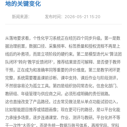
地的关键变化
新闻来源：
发布时间：2026-05-21 15:20
从落地要求看，个性化学习系统正在经历四个同步升级。第一是数
据治理前置，数据口径、采集频率、标签质量和授权流程不再是上
线后的补救项，而是立项阶段的硬约束。第二是模型迭代从“算法团
队闭环”转向“教学反馈闭环”，推荐结果是否可解释、是否便于教师
干预，正在成为和准确率同等重要的评价维度。第三是教学闭环更
完整，系统需要覆盖课前诊断、课中支持、课后作业与阶段测评，
不然很容易沦为孤立工具。第四是组织协同常态化，信息化部门、
教研组、年级管理与供应商之间，必须形成明确的责任链路。
这也直接改变了产品路径。过去常见做法是从单点功能试验切入，
比如智能题目推荐或错题画像；现在更可行的路径，是以平台化能
力承接多场景，逐步连通课堂、作业、测评与教研。平台化并不等
于一次性“大而全”，而是先统一数据与账号体系，再按学段、学科