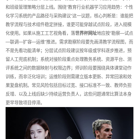
和班级管理策略分层上线。围绕“教育行业机器学习应用趋势：个性
化学习系统的产品路径与采购建议”这一议题，核心判断是：谁能把
教学流程与技术组件稳定拼接，谁更可能穿越试点阶段，进入规模
化使用。如果从施工工艺视角看，落
世界杯网址
地应按“勘察—试点
—联调—扩容—运维”推进。需求勘察阶段要先画清教学流程图，而
不是先看功能清单；分层试点阶段建议按年级或学科逐步推进，预
留人工兜底机制；系统对接阶段重点处理教务系统、资源平台、测
评系统之间的数据映射与权限边界；师训阶段要围绕具体课堂动作
训练，而非泛化培训；运维阶段则需建立版本更新、异常回滚和效
果复盘机制。常见风险包括目标过宽、接口标准不一致、教师负担
反增、以及上线后缺少持续运营负责人，这些问题通常比算法本身
更早导致项目停滞。