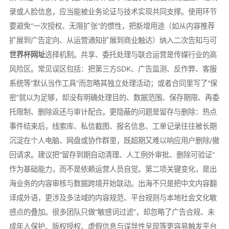
录或人脸信息，应当能被业务论证与技术实现共同支撑。使用环节
要避免“一次授权、无限扩张”的惯性，把新增用途（如从内容推荐
扩展到广告定向、从运营通知扩展到商业触达）纳入二次告知与可
世界杯网址
选择机制。共享、委托处理与联合运营是传媒行业的高
风险区。常见误区包括：把第三方SDK、广告监测、反作弊、客服
系统等“默认当作工具”而忽略其独立处理活动；或者合同里写了“保
密”就以为足够，却没有明确处理目的、数据范围、保存期限、再委
托限制、删除返还与审计配合。更隐蔽的问题是留存与删除：热点
事件结束后，线索库、私信截图、报名信息、工单记录往往被长期
沉淀在个人电脑、网盘或协作群里，既超期又难以响应用户删除/撤
回请求。建议把“留存到期自动清理、人工例外审批、删除可验证”
作为基础能力，而不是依赖运营人员自觉。第二项关键变化，是出
海业务的内容审核与数据跨境开始联动。出海不只是把中文内容翻
译成外语，更涉及多法域的内容规范、平台规则与本地社会文化敏
感点的叠加。很多团队只做“敏感词过滤”，却忽略了广告合规、未
成年人保护、版权授权、虚假信息与误导性呈现等更容易触发平台