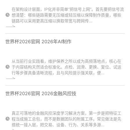
在架构设计层面，IP化并非简单“把信号上网”。首先要把信号流
想清楚：哪些链路需要无压缩或轻压缩以保障制作质量，哪些
链路可以采用更高压缩以换取带宽与跨网传...
世界杯2026官网 2026年AI制作
从当前行业实践看，维护保养之所以成为高频落地点，核心在
于内容结构天然适合标准化。点检、润滑、更换、复位、试运
行等步骤具备清晰流程，且与风险提示强关联，便...
世界杯2026官网 2026金融风控技
真正可落地的金融风控深度学习解决方案，第一步是把特征工
程当成施工总包，而不是数据团队的附属工序。常见做法是先
搭统一接入层，把交易、设备、行为、关系等多源...