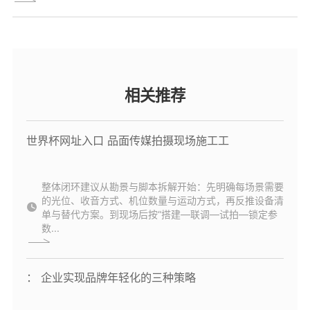
相关推荐
世界杯网址入口 品面传媒拍摄现场施工工
整体闭环建议从勘景与脚本拆解开始：先明确每场景需要
的光位、收音方式、机位数量与运动方式，再反推设备清
单与替代方案。到现场后按“搭建—联调—试拍—锁定参
数...
： 企业实现品牌年轻化的三种策略