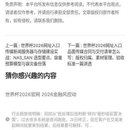
免责声明：本平台所发布信息仅供参考阅读，不代表本平台观点，
请读者仅作参考，并请自行承担全部责任。文章版权归原作者所
有，如有侵权，请联系我们删除。
上一篇 : 世界杯2026网址入口
下一篇 : 世界杯2026网址入口
传媒新闻服务器与存储建设实
品面传媒合同与交付清单怎么
战：NAS_SAN 选型要点、容量
写：版权归属、素材管理、验收
预算模型与容灾备份落
标准一篇讲透
猜你感兴趣的内容
世界杯2026官网 2026金融风控动
行业趋势很明确：风控从“批处理后验判断”转向“毫秒级前置决
策”。过去很多系统是夜间跑批、次日修正，现在客户在交易发
起瞬间就要拿到结果，且结果要可解释、可...