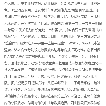
个人信息、重要业务数据、商业秘密，分别允许哪些系统、哪些角
色、哪些场景调用。日志审计与可追溯能力是“可证明”的底座。很
多团队有日志但不成体系：缺字段、缺关联、缺保留策略，出事时
无法还原谁在何时导出了什么。建议围绕“采集—导出—共享—删除
—跨境”五类关键动作设定统一审计要求，并结合异常行为监测（如
批量导出、异地登录、异常接口调用）形成闭环。第三方管理要从
“签合同”升级为“准入—评估—监控—退出”：对SDK、SaaS、外包
运营、达人合作分别设定数据触达边界与合规证明材料，必要时做
PIA/DPIA等评
世界杯网址
估与复核，至少保证责任可分、证据可
留。落地实施上，建议按“现状盘点—差距整改—制度与流程固化—
技术工具支撑—持续监测复盘”推进。盘点阶段不要只问法务或安全
部门，而要拉上产品、运营、投放、内容审核、数据与商业化团
队，把关键场景画成数据流：数据从哪里来、进了哪些系统、给过
谁、存多久、怎么删。整改阶段优先解决高频高损问题：表单与活
动的授权与字段最小化、投放链路的第三方SDK治理、素材与线索
库的权限收敛、跨境协作的审批与数据边界。固化阶段把流程做成