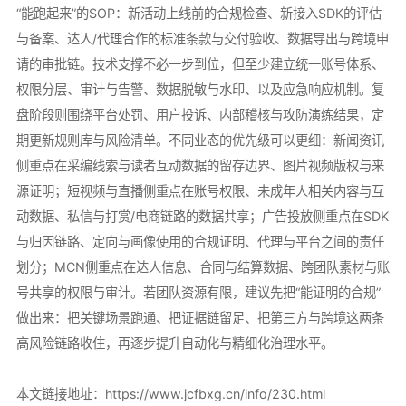
“能跑起来”的SOP：新活动上线前的合规检查、新接入SDK的评估
与备案、达人/代理合作的标准条款与交付验收、数据导出与跨境申
请的审批链。技术支撑不必一步到位，但至少建立统一账号体系、
权限分层、审计与告警、数据脱敏与水印、以及应急响应机制。复
盘阶段则围绕平台处罚、用户投诉、内部稽核与攻防演练结果，定
期更新规则库与风险清单。不同业态的优先级可以更细：新闻资讯
侧重点在采编线索与读者互动数据的留存边界、图片视频版权与来
源证明；短视频与直播侧重点在账号权限、未成年人相关内容与互
动数据、私信与打赏/电商链路的数据共享；广告投放侧重点在SDK
与归因链路、定向与画像使用的合规证明、代理与平台之间的责任
划分；MCN侧重点在达人信息、合同与结算数据、跨团队素材与账
号共享的权限与审计。若团队资源有限，建议先把“能证明的合规”
做出来：把关键场景跑通、把证据链留足、把第三方与跨境这两条
高风险链路收住，再逐步提升自动化与精细化治理水平。
本文链接地址：
https://www.jcfbxg.cn/info/230.html