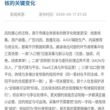
核的关键变化
新闻来源：
发布时间：2026-05-17 21:33
风险重心的迁移，源于传媒业务链条的数字化程度更深：线索收
集、用户画像、广告归因、直播互动、AIGC辅助生产、内容推荐
与商业化，都离不开数据和算法。最容易出问题的环节通常集中在
三类场景：一是“入口侧”过度采集与默认勾选（注册、抽奖、问
卷、线索表单）；二是“流转侧”共享与委托处理边界不清（MCN与
达人、广告代理与平台、SaaS工具与外包运营）；三是“出口侧”跨
平台、跨境与多端分发导致的规则冲突（同一素材在不同法域、不
同平台的合规要求不一致）。第一项关键变化，是个人信息保护进
入“全链路可证明”阶段。过去很多团队把合规理解为“有弹窗同意就
行”，但在审计与争议处理中，更关键的是能否证明每一步都满足最
小必要、目的限定与可追溯。采集环节需要把“目的—字段—使用场
景”绑定：例如同为“提升推荐体验”，是否真的需要精确位置、通讯