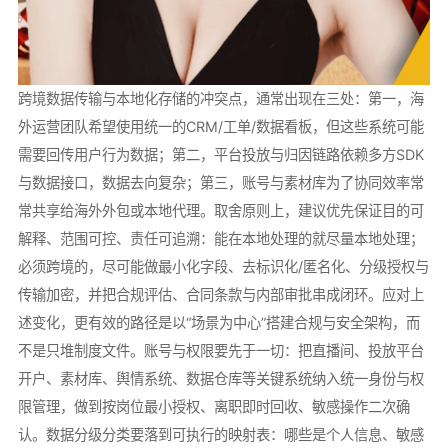
跨境数据传输与本地化存储的冲突点，通常出现在三处：第一，海
外运营团队希望使用统一的CRM/工单/数据看板，但这些系统可能
需要回传用户行为数据；第二，平台投放与归因链路依赖多方SDK
与数据接口，数据去向复杂；第三，账号与素材库为了协同效率常
常共享给海外外包或本地代理。取舍原则上，建议优先保证目的可
解释、范围可控、责任可追溯：能在本地处理的就尽量本地处理；
必须跨境的，尽可能做最小化字段、去标识化/匿名化、分级授权与
传输加密，并把合规评估、合同条款与内部审批串成闭环。应对上
述变化，更有效的路径是以“场景为中心”搭建合规与安全架构，而
不是只堆制度文件。账号与权限要先于一切：把直播间、投放平台
开户、素材库、舆情系统、数据仓库等关键系统纳入统一身份与权
限管理，做到按岗位最小授权、离职即时回收、敏感操作二次确
认。数据分级分类要落到可执行的映射表：哪些是个人信息、敏感