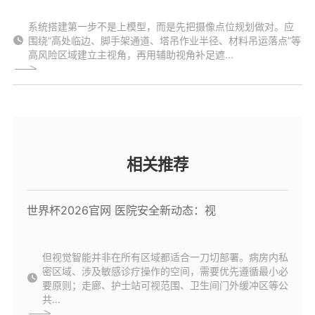
系统搭建第一步不是上模型，而是先把摄像点位规划做对。应
围绕“高处临边、脚手架通道、塔吊作业半径、材料吊运落点”等
高风险区域建立主视角，再用辅助视角补足遮...
相关推荐
世界杯2026官网 医院安全新动态：视
但视觉智能并非在所有区域都适合一刀切部署。病房内私
密区域、涉及敏感诊疗操作的空间，需要优先遵循最小必
要原则；走廊、护士站可视范围、卫生间门外缓冲区等公
共...