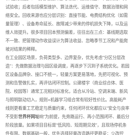
试验收；后者包括模型维护、算法迭代、运维值守、数据治理和网
络安全。回收来源也应分层识别：直接节能、电费结构优化（如需
量管理）、设备寿命延长、故障减少带来的停机损失下降，以及运
维人效提升。很多项目回本预测偏差，往往出在三点：基线期选取
不一致、把管理动作收益误计为算法收益、忽略季节工况和产能爬
坡对结果的稀释。
在工业园区场景，负荷类型多、边界复杂，优先考虑“分区分层改
造”：先做数据治理与园区级调度，再逐步下沉到子系统优化。若园
区设备品牌杂、接口不统一，轻量方案更易落地，先把可视化、预
测和告警做扎实，再评估闭环控制。公建楼宇（商业综合体、医
院、校园等）通常工况相对标准化，适合从冷站、空调末端、新风
与照明联动切入，规则+机器学习组合常有较好性价比。高能耗产
线则更看重工艺稳定与质量约束，任何闭环优化都应以“安全与良率
不受影
世界杯网址
响”为前提，先旁路运行、再小范围闭环、最后分
阶段放量。如果项目目标是“低风险、短周期见效”，且现场停机条
件有限、数据基础一般，优先选择轻量改造路径更稳妥：少改控