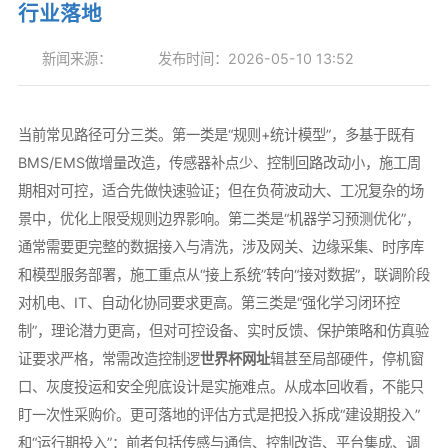
行业落地
新闻来源：
发布时间：2026-05-10 13:52
当前常见路径可分三类。第一类是“规则+统计模型”，多基于既有
BMS/EMS做增量改造，传感器补点少、控制回路改动小，施工周
期相对可控，适合先做快速验证；但在负荷波动大、工况复杂的场
景中，优化上限受规则边界影响。第二类是“机器学习预测优化”，
通常需要更完整的数据接入与清洗，涉及网关、边缘采集、时序库
和模型服务部署，施工重点从“接上系统”转向“接对数据”，联调阶段
对机电、IT、自动化协同要求更高。第三类是“强化学习闭环控
制”，理论潜力更高，但对可控设备、实时反馈、保护策略和仿真验
证要求严格，常需改造控制逻
世界杯网址
辑甚至局部硬件，停机窗
口、灰度投运和安全兜底设计是实施难点。从成本回收看，不能只
盯一次性采购价。更可落地的评估方式是把投入拆成“建设期投入”
和“运行期投入”：前者包括传感与通信、控制改造、平台集成、调